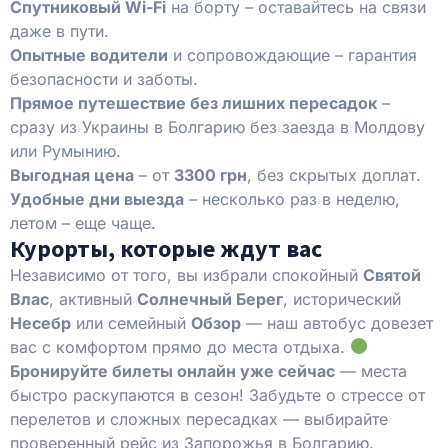
Спутниковый Wi-Fi
на борту – оставайтесь на связи
даже в пути.
Опытные водители
и сопровождающие – гарантия
безопасности и заботы.
Прямое путешествие без лишних пересадок
–
сразу из Украины в Болгарию без заезда в Молдову
или Румынию.
Выгодная цена
– от
3300 грн
, без скрытых доплат.
Удобные дни выезда
– несколько раз в неделю,
летом – еще чаще.
Курорты, которые ждут вас
Независимо от того, вы избрали спокойный
Святой
Влас
, активный
Солнечный Берег
, исторический
Несебр
или семейный
Обзор
— наш автобус довезет
вас с комфортом прямо до места отдыха.
Бронируйте билеты онлайн уже сейчас
— места
быстро раскупаются в сезон! Забудьте о стрессе от
перелетов и сложных пересадках — выбирайте
проверенный рейс из Запорожья в Болгарию.