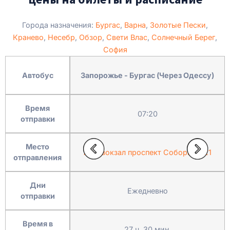
Города назначения:
Бургас
,
Варна
,
Золотые Пески
,
Кранево
,
Несебр
,
Обзор
,
Свети Влас
,
Солнечный Берег
,
София
Автобус
Запорожье - Бургас (Через Одессу)
Время
07:20
отправки
Место
Автовокзал проспект Соборный 21
отправления
Дни
Ежедневно
отправки
Время в
27 ч. 30 мин.