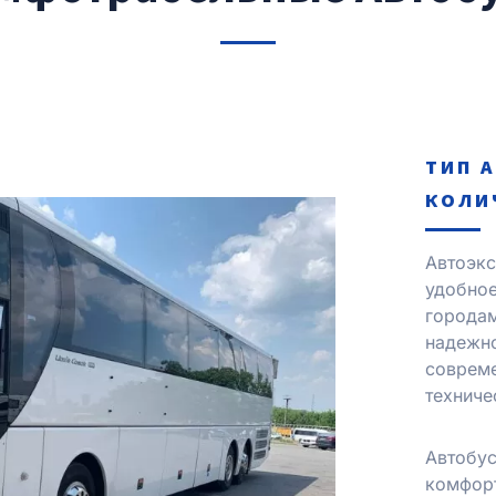
ТИП 
КОЛИ
Автоэкс
удобно
городам
надежно
соврем
технич
Автобу
комфорт