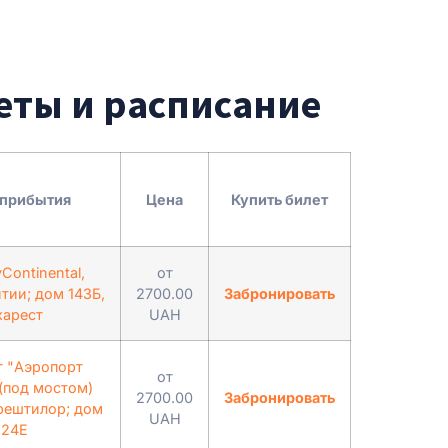
леты и расписание
 прибытия
Цена
Купить билет
Continental,
от
тии; дом 143Б,
2700.00
Забронировать
харест
UAH
т "Аэропорт
от
(под мостом)
2700.00
Забронировать
рештилор; дом
UAH
224Е