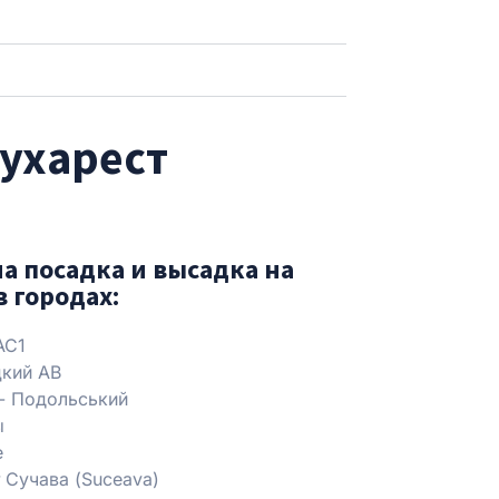
Бухарест
а посадка и высадка на
в городах:
АС1
кий АВ
- Подольський
ы
е
 Сучава (Suceava)