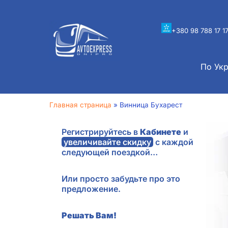
+380 98 788 17 1
По Ук
Главная страница
»
Винница Бухарест
Регистрируйтесь в
Кабинете
и
увеличивайте скидку
с каждой
следующей поездкой…
Или просто забудьте про это
предложение.
Решать Вам!