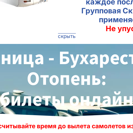
каждое пос
Групповая Ск
применя
Не упу
скрыть
ница - Бухарес
Отопень:
билеты онлай
ремя до вылета самолетов из международ