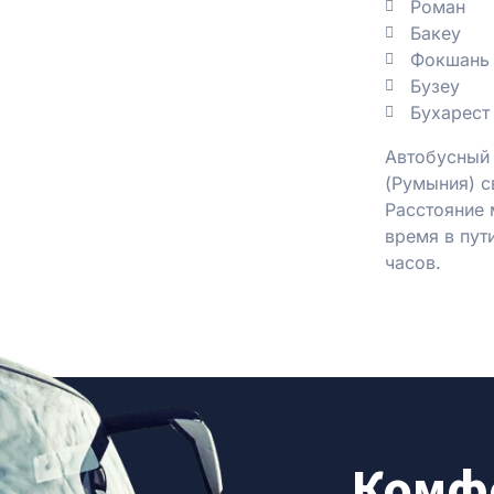
Роман
Бакеу
Фокшань
Бузеу
Бухарест
Автобусный
(Румыния) с
Расстояние 
время в пут
часов.
Комфо