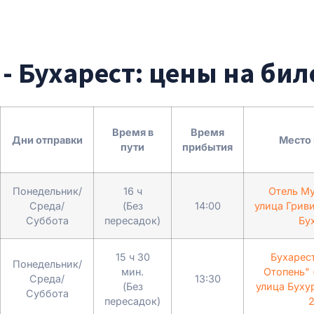
- Бухарест: цены на би
Время в
Время
Дни отправки
Место
пути
прибытия
Понедельник/
16 ч
Отель My
Среда/
(Без
14:00
улица Гриви
Суббота
пересадок)
Бу
15 ч 30
Бухарес
Понедельник/
мин.
Отопень" 
Среда/
13:30
(Без
улица Буху
Суббота
пересадок)