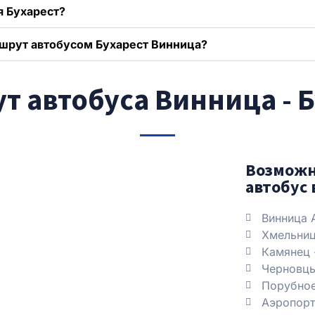
я Бухарест?
ршрут автобусом Бухарест Винница?
 автобуса Винница - 
Возможн
автобус 
Винница 
Хмельниц
Камянец 
Черновц
Порубно
Аэропорт