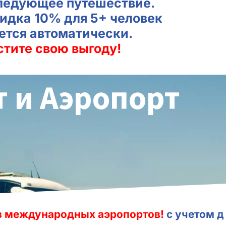
ледующее путешествие.
идка 10% для 5+ человек
ется автоматически.
стите свою выгоду!
т и Аэропорт
н
ных аэропортов!
с учетом дополнительно