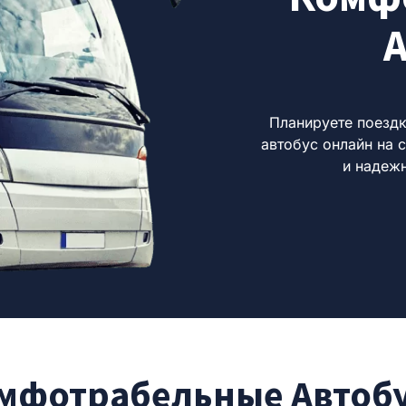
А
Планируете поездк
автобус онлайн на 
и надеж
мфотрабельные Автоб