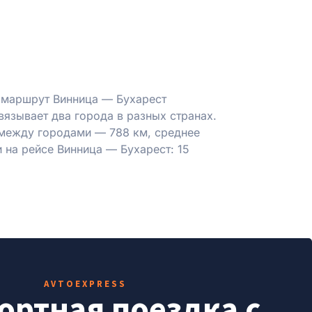
 маршрут Винница — Бухарест
вязывает два города в разных странах.
между городами — 788 км, среднее
и на рейсе Винница — Бухарест: 15
AVTOEXPRESS
ртная поездка с