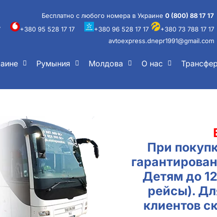
Бесплатно с любого номера в Украине
0 (800) 88 17 17
7
+380 95 528 17 17
+380 96 528 17 17
+380 73 788 17 17
avtoexpress.dnepr1991@gmail.com
раине
Румыния
Молдова
О нас
Трансфе
При покупк
гарантирован
Детям до 1
рейсы). Д
клиентов с