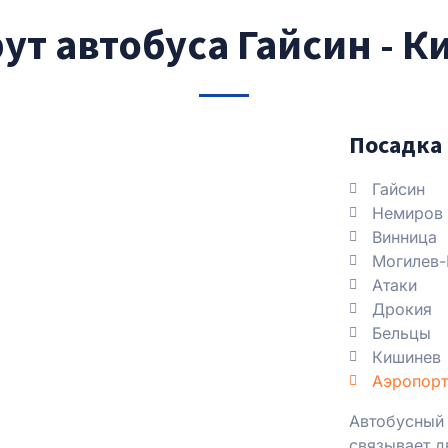
т автобуса Гайсин - 
Посадка 
Гайсин
Немиров
Винница
Могилев-
Атаки
Дрокия
Бельцы
Кишинев
Аэропорт
Автобусный 
связывает д