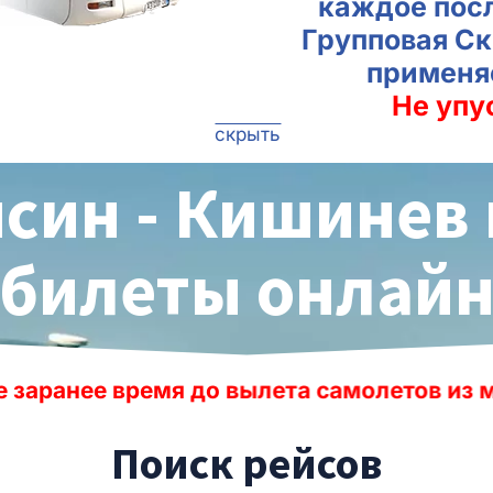
каждое пос
Групповая Ск
применя
Не упу
скрыть
йсин - Кишинев 
билеты онлай
до вылета самолетов из международных а
Поиск рейсов