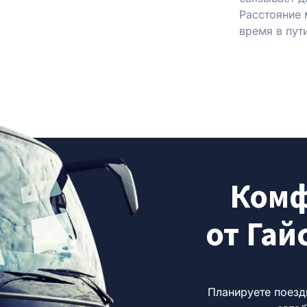
Расстояние 
время в пути
Комф
от Гай
Планируете поез