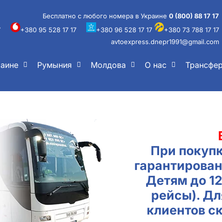
Бесплатно с любого номера в Украине
0 (800) 88 17 17
7
+380 95 528 17 17
+380 96 528 17 17
+380 73 788 17 17
avtoexpress.dnepr1991@gmail.com
раине
Румыния
Молдова
О нас
Трансфе
При покупк
гарантирован
Детям до 1
рейсы). Д
клиентов с