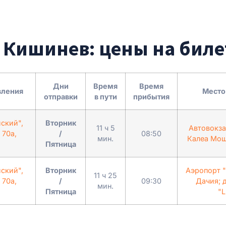
- Кишинев: цены на бил
Дни
Время
Время
вления
Место
отправки
в пути
прибытия
ский",
Вторник
11 ч 5
Автовокза
 70а,
/
08:50
мин.
Калеа Мош
Пятница
ский",
Вторник
Аэропорт "
11 ч 25
 70а,
/
09:30
Дачия; 
мин.
Пятница
"L