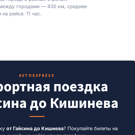
между городами — 430 км, среднее
 на рейсе: 11 час.
AVTOEXPRESS
ортная поездка
сина до Кишинева
дку
от Гайсина до Кишиева
?
Покупайте билеты на