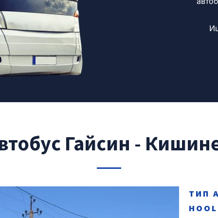
автоб
И
втобус Гайсин - Кишин
ТИП 
HOOL