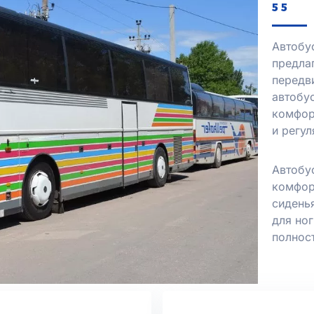
55
Автобу
предла
передв
автобу
комфор
и регу
Автобу
комфор
сидень
для ног
полнос