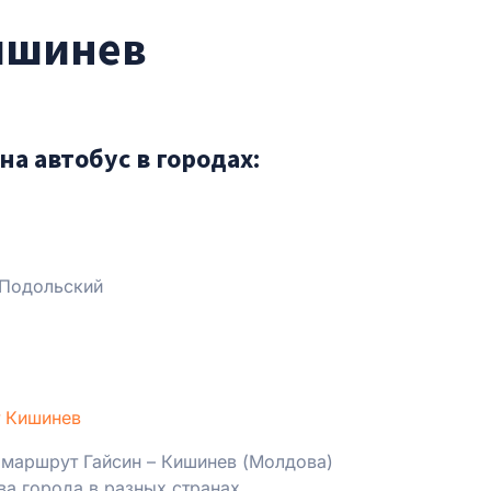
Кишинев
на автобус в городах:
Подольский
 Кишинев
маршрут Гайсин – Кишинев (Молдова)
ва города в разных странах.