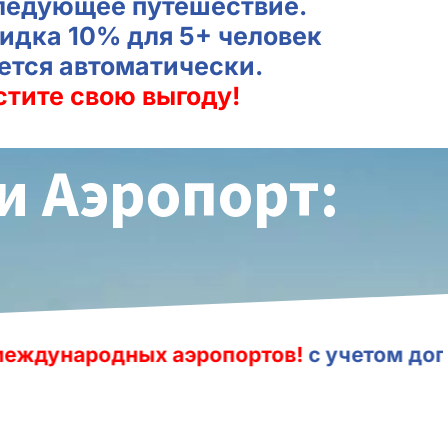
ледующее путешествие.
идка 10% для 5+ человек
ется автоматически.
стите свою выгоду!
и Аэропорт:
н
эропортов!
с учетом дополнительного вр