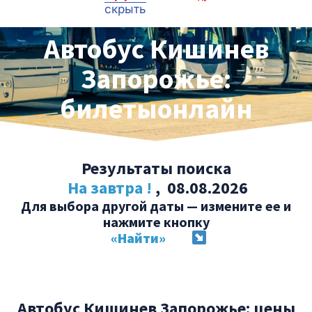
скрыть
Автобус Кишинев
Запорожье:
билетыонлайн
Результаты поиска
На завтра !
, 08.08.2026
Для выбора другой даты — измените ее и
нажмите кнопку
«Найти»
Автобус Кишинев Запорожье: цены