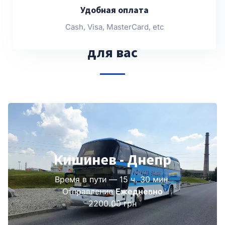
Удобная оплата
Cash, Visa, MasterCard, etc
Другие рейсы, подобранные
для вас
Кишинев - Днепр
Время в пути — 15 ч. 30 мин.
Отправление
Ежедневно
2200.00 грн