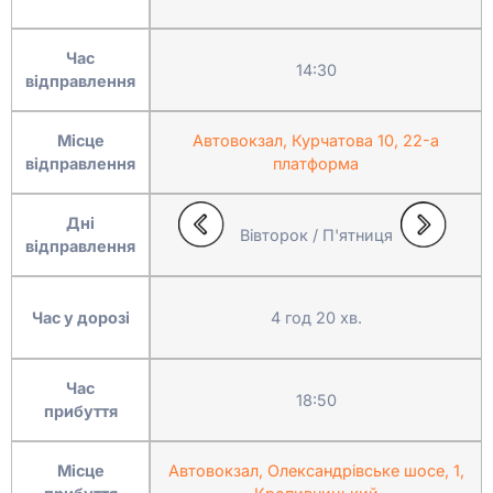
Час
14:30
відправлення
Місце
Автовокзал, Курчатова 10, 22-а
відправлення
платформа
Дні
Вівторок / П'ятниця
відправлення
Час у дорозі
4 год 20 хв.
Час
18:50
прибуття
Місце
Автовокзал, Олександрівське шосе, 1,