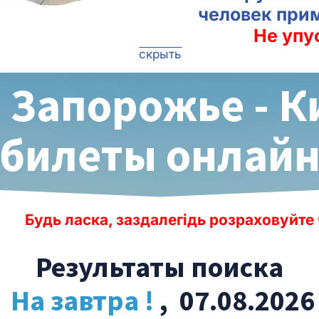
человек при
Не упу
скрыть
 Запорожье - 
билеты онлай
а, заздалегідь розраховуйте час до вильот
Результаты поиска
На завтра !
, 07.08.2026