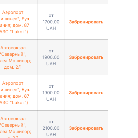
Аэропорт
от
Кишинев", Бул.
1700.00
Забронировать
ачия; дом. 87
UAH
АЗС "Lukoil")
Автовокзал
от
"Северный",
1900.00
Забронировать
леа Мошилор;
UAH
дом. 2/1
Аэропорт
от
Кишинев", Бул.
1900.00
Забронировать
ачия; дом. 87
UAH
АЗС "Lukoil")
Автовокзал
от
"Северный",
2100.00
Забронировать
леа Мошилор;
UAH
д. 2/1