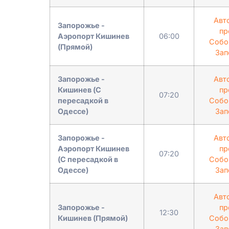
Авт
Запорожье -
пр
Аэропорт Кишинев
06:00
Собо
(Прямой)
Зап
Запорожье -
Авт
Кишинев (С
пр
07:20
пересадкой в ​​
Собо
Одессе)
Зап
Запорожье -
Авт
Аэропорт Кишинев
пр
07:20
(С пересадкой в ​​
Собо
Одессе)
Зап
Авт
Запорожье -
пр
12:30
Кишинев (Прямой)
Собо
Зап