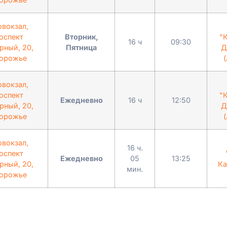
овокзал,
оспект
Вторник,
"
16 ч
09:30
рный, 20,
Пятница
Д
орожье
(
овокзал,
оспект
"
Ежедневно
16 ч
12:50
рный, 20,
Д
орожье
(
овокзал,
16 ч.
оспект
Ежедневно
05
13:25
рный, 20,
Ка
мин.
орожье