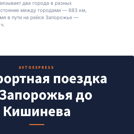
вязывает два города в разных
сстояние между городами — 683 км,
мя в пути на рейсе Запорожье —
ч.
AVTOEXPRESS
ортная поездка
 Запорожья до
Кишинева