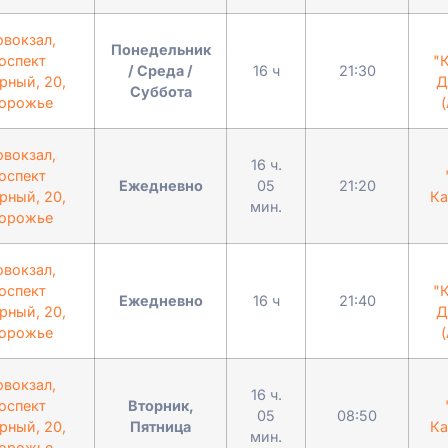
овокзал,
Понедельник
оспект
"
/ Среда /
16 ч
21:30
рный, 20,
Д
Суббота
орожье
(
овокзал,
16 ч.
оспект
Ежедневно
05
21:20
рный, 20,
Ка
мин.
орожье
овокзал,
оспект
"
Ежедневно
16 ч
21:40
рный, 20,
Д
орожье
(
овокзал,
16 ч.
оспект
Вторник,
05
08:50
рный, 20,
Пятница
Ка
мин.
орожье