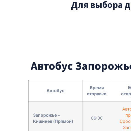
Для выбора д
Автобус Запорожь
Время
М
Автобус
отправки
отп
Авт
Запорожье -
пр
06:00
Кишинев (Прямой)
Собо
Зап