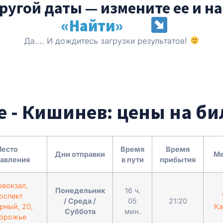
ругой даты — измените ее и н
«Найти»
Да…. И дождитесь загрузки результатов!
е - Кишинев: цены на би
есто
Время
Время
Дни отправки
Ме
равления
в пути
прибытия
овокзал,
Понедельник
16 ч.
оспект
/ Среда /
05
21:20
рный, 20,
Ка
Суббота
мин.
орожье