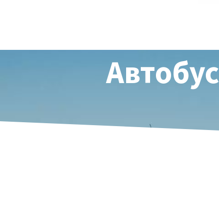
Автобус
Будь ласк