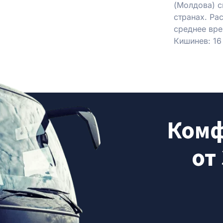
(Молдова) с
странах. Ра
среднее вре
Кишинев: 16 
Комф
от