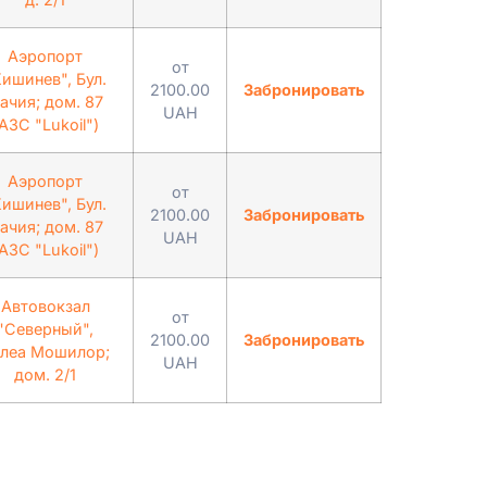
Аэропорт
от
Кишинев", Бул.
2100.00
Забронировать
ачия; дом. 87
UAH
АЗС "Lukoil")
Аэропорт
от
Кишинев", Бул.
2100.00
Забронировать
ачия; дом. 87
UAH
АЗС "Lukoil")
Автовокзал
от
"Северный",
2100.00
Забронировать
леа Мошилор;
UAH
дом. 2/1