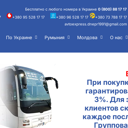
Бесплатно с любого номера в Украине
0 (800) 88 17 17
7
+380 95 528 17 17
+380 96 528 17 17
+380 73 788 17 17
avtoexpress.dnepr1991@gmail.com
По Украине
Румыния
Молдова
О нас
При покупк
гарантиров
3%. Для
клиентов с
каждое пос
Группова