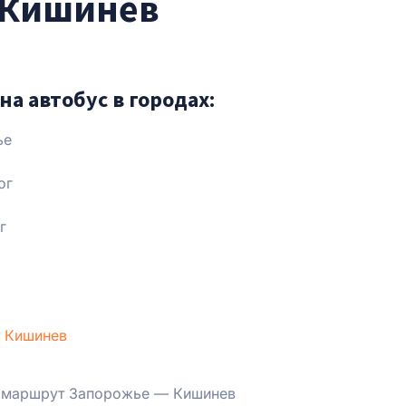
 Кишинев
на автобус в городах:
ье
ог
г
 Кишинев
 маршрут Запорожье — Кишинев