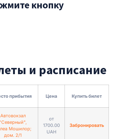
ажмите кнопку
леты и расписание
сто прибытия
Цена
Купить билет
Автовокзал
от
"Северный",
1700.00
Забронировать
леа Мошилор;
UAH
дом. 2/1