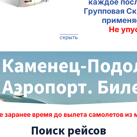
каждое пос
Групповая Ск
применя
Не упу
скрыть
 Каменец-Подо
 Аэропорт. Би
я до вылета самолетов из международных
Поиск рейсов