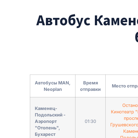
Автобус Камен
Автобусы MAN,
Время
Место отпр
Neoplan
отправки
Остано
Каменец-
Кинотеатр 
Подольский -
просп
Аэропорт
01:30
Грушевского
"Отопень",
Камен
Бухарест
Подоль