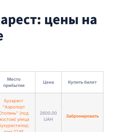
арест: цены на
е
Место
Цена
Купить билет
прибытия
Бухарест
"Аэропорт
Отопень" (под
2600.00
Забронировать
мостом) улица
UAH
Бухурестилор;
дом 224Е