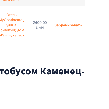
Отель
MyContinental,
2600.00
улица
Забронировать
UAH
Гривитии; дом
143Б, Бухарест
втобусом Каменец-