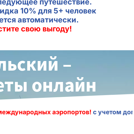
ледующее путешествие.
идка 10% для 5+ человек
ется автоматически.
стите свою выгоду!
льский –
леты онлайн
 аэропортов!
с учетом дополнительного 