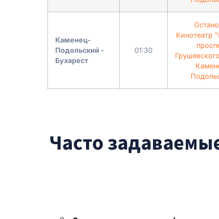
Остано
Кинотеатр 
Каменец-
просп
Подольский -
01:30
Грушевского
Бухарест
Камен
Подоль
Часто задаваемые