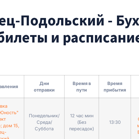
ец-Подольский - Бух
билеты и расписани
Дни
Время в
Время
авления
отправки
пути
прибытия
вка
"Юность"
Понедельник/
12 час мин
ект
Среда/
(Без
13:30
; дом 15,
Суббота
пересадок)
ец-
ский