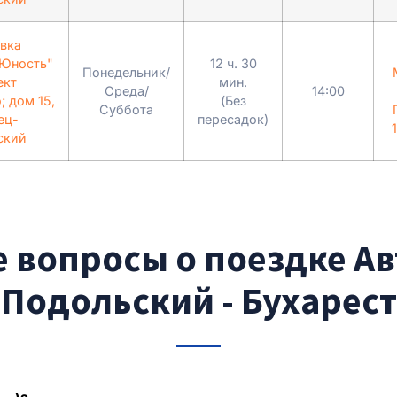
вка
"Юность"
12 ч. 30
Понедельник/
ект
мин.
Среда/
14:00
; дом 15,
(Без
Суббота
ец-
пересадок)
ский
 вопросы о поездке А
Подольский - Бухарест