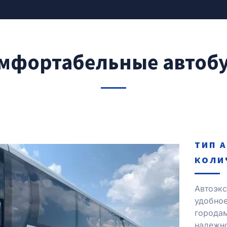
мфортабельные автоб
ТИП 
КОЛИ
Автоэкс
удобно
городам
надежно