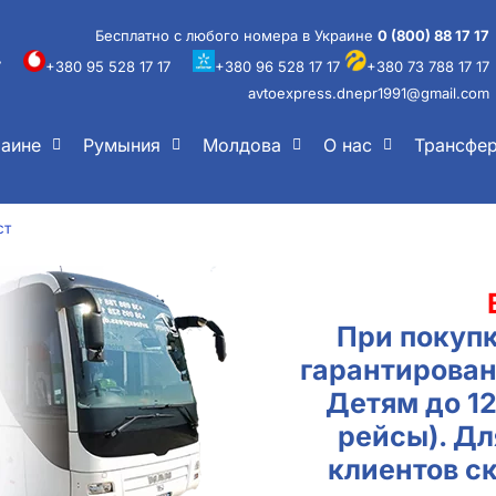
Бесплатно с любого номера в Украине
0 (800) 88 17 17
7
+380 95 528 17 17
+380 96 528 17 17
+380 73 788 17 17
avtoexpress.dnepr1991@gmail.com
раине
Румыния
Молдова
О нас
Трансфе
ст
При покупк
гарантирован
Детям до 1
рейсы). Д
клиентов с