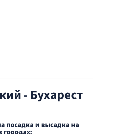
ий - Бухарест
а посадка и высадка на
в городах: