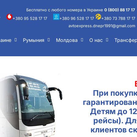
Бесплатно с любого номера в Украине
0 (800) 88 17 17
7
+380 95 528 17 17
+380 96 528 17 17
+380 73 788 17 17
avtoexpress.dnepr1991@gmail.com
раине
Румыния
Молдова
О нас
Трансфе
При покупк
гарантирован
Детям до 1
рейсы). Д
клиентов с