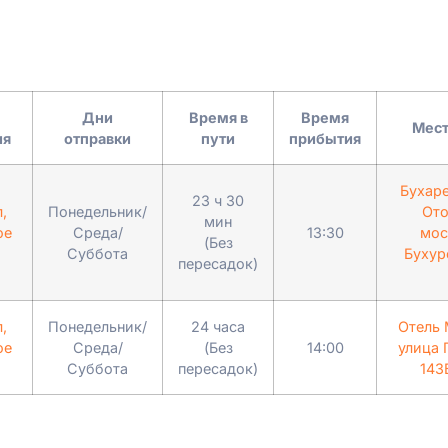
Дни
Время в
Время
Мест
ия
отправки
пути
прибытия
Бухар
23 ч 30
,
Понедельник/
Ото
мин
ое
Среда/
13:30
мос
(Без
Суббота
Бухур
пересадок)
,
Понедельник/
24 часа
Отель 
ое
Среда/
(Без
14:00
улица 
Суббота
пересадок)
143