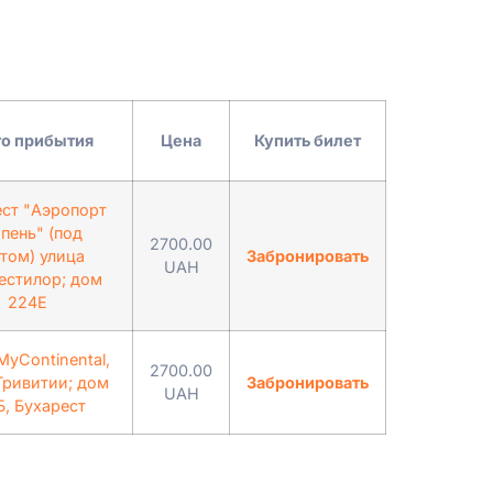
о прибытия
Цена
Купить билет
ест "Аэропорт
пень" (под
2700.00
том) улица
Забронировать
UAH
естилор; дом
224Е
MyContinental,
2700.00
Гривитии; дом
Забронировать
UAH
Б, Бухарест