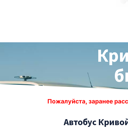
Кри
б
ожалуйста, заранее рассчитывайте врем
Автобус Кривой