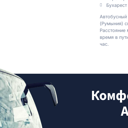
Бухарест
Автобусный 
(Румыния) с
Расстояние
время в пут
час.
Комфо
А