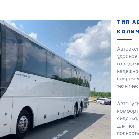
ТИП А
КОЛИЧ
Автоэксп
удобное
городами
надежно
совреме
техниче
Автобус
комфорт
сиденья
для ног,
полность