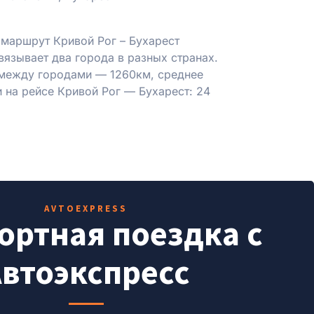
маршрут Кривой Рог – Бухарест
вязывает два города в разных странах.
 между городами — 1260км, среднее
и на рейсе Кривой Рог — Бухарест: 24
AVTOEXPRESS
ртная поездка с
втоэкспресс