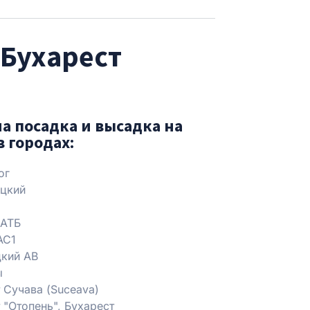
 Бухарест
а посадка и высадка на
в городах:
ог
цкий
 АТБ
АС1
кий АВ
ы
 Сучава (Suceava)
 "Отопень", Бухарест