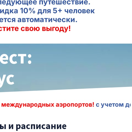
ледующее путешествие.
идка 10% для 5+ человек
ется автоматически.
стите свою выгоду!
ест:
ус
 аэропортов!
с учетом дополнительного 
ты и расписание