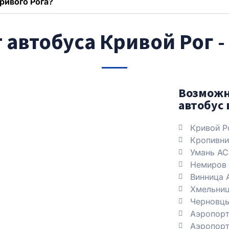
ривого Рога?
автобуса Кривой Рог -
Возможн
автобус 
Кривой Р
Кропивни
Умань АС
Немиров
Винница 
Хмельниц
Черновц
Аэропорт
Аэропорт