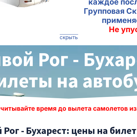
каждое пос
Групповая Ск
применя
Не упу
скрыть
вой Рог - Бухар
илеты на автоб
я до вылета самолетов из международных
 Рог - Бухарест: цены на биле