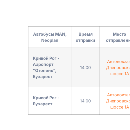
Автобусы MAN,
Время
Место
Neoplan
отправки
отправлен
Кривой Рог -
Автовокзал
Аэропорт
14:00
Днепровск
"Отопень",
шоссе 1А
Бухарест
Автовокзал
Кривой Рог -
14:00
Днепровск
Бухарест
шоссе 1А