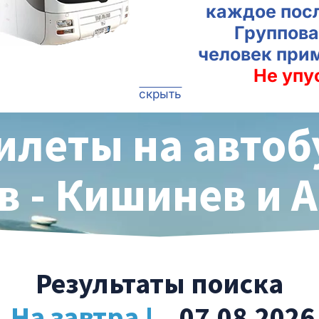
каждое пос
Группова
человек при
Не упу
скрыть
илеты на автоб
 - Кишинев и 
Результаты поиска
На завтра !
, 07.08.2026