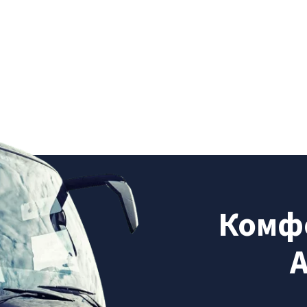
Комфо
А