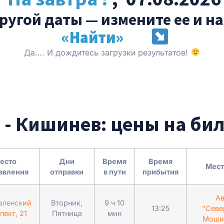
ругой даты — измените ее и н
«Найти»
Да…. И дождитесь загрузки результатов!
 - Кишинев: цены на би
есто
Дни
Время
Время
Мест
авления
отправки
в пути
прибытия
Ав
вленский
Вторник,
9 ч 10
13:25
"Севе
пект, 21
Пятница
мин
Мошил