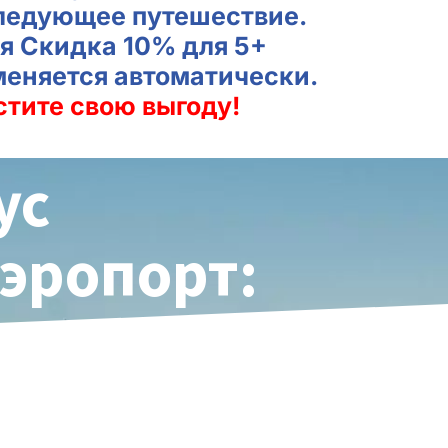
ледующее путешествие.
я Скидка 10% для 5+
меняется автоматически.
стите свою выгоду!
ус
Аэропорт: