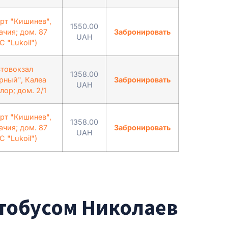
рт "Кишинев",
1550.00
ачия; дом. 87
Забронировать
UAH
С "Lukoil")
товокзал
1358.00
рный", Калеа
Забронировать
UAH
ор; дом. 2/1
рт "Кишинев",
1358.00
ачия; дом. 87
Забронировать
UAH
С "Lukoil")
втобусом Николаев