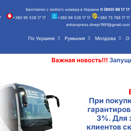
Бесплатно с любого номера в Украине
0 (800) 88 17 17
7
+380 95 528 17 17
+380 96 528 17 17
+380 73 788 17 17
avtoexpress.dnepr1991@gmail.com
По Украине
Румыния
Молдова
О 
Важная новость!!!
Запущен новый
При покупк
гарантиров
3%. Для
клиентов с