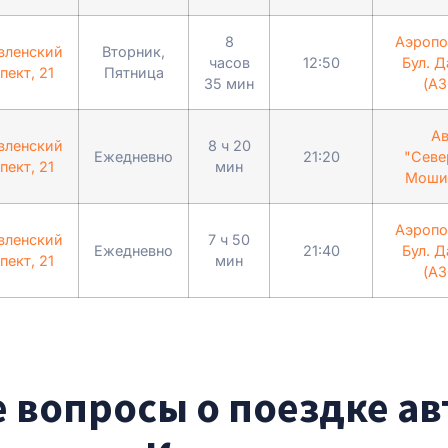
8
Аэропо
вленский
Вторник,
часов
12:50
Бул. Д
пект, 21
Пятница
35 мин
(АЗ
Ав
вленский
8 ч 20
Ежедневно
21:20
"Севе
пект, 21
мин
Мошил
Аэропо
вленский
7 ч 50
Ежедневно
21:40
Бул. Д
пект, 21
мин
(АЗ
 вопросы о поездке а