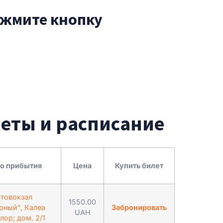
ажмите кнопку
леты и расписание
о прибытия
Цена
Купить билет
товокзал
1550.00
рный", Калеа
Забронировать
UAH
ор; дом. 2/1