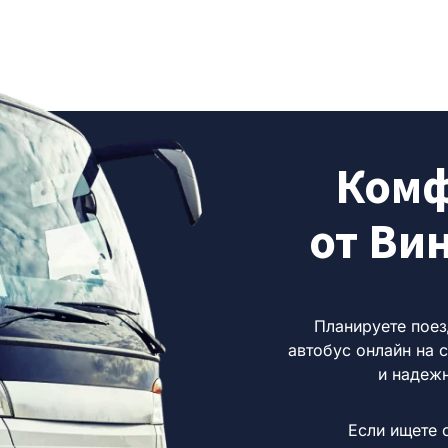
Комф
от Ви
Планируете поез
автобус онлайн на с
и надеж
Если ищете 