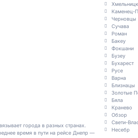
Хмельницк
Каменец-П
Черновцы
Сучава
Роман
Бакеу
Фокшани
Бузеу
Бухарест
Русе
Варна
Близнацы
Золотые П
Бяла
Кранево
Обзор
Свети-Вла
язывает города в разных странах.
Несебр
реднее время в пути на рейсе Днепр —