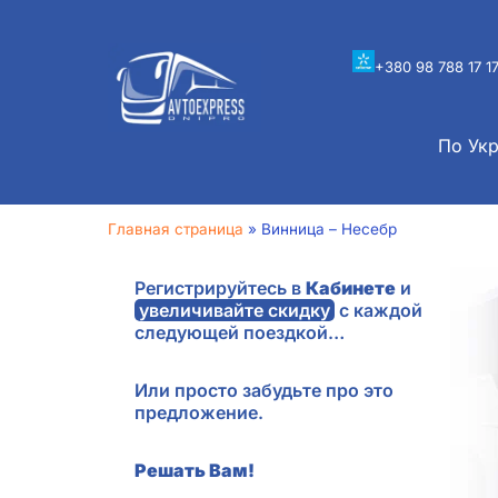
+380 98 788 17 1
По Ук
Главная страница
»
Винница – Несебр
Регистрируйтесь в
Кабинете
и
увеличивайте скидку
с каждой
следующей поездкой…
Или просто забудьте про это
предложение.
Решать Вам!