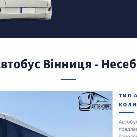
втобус Вінниця - Несе
ТИП 
КОЛИ
Автобу
предла
передв