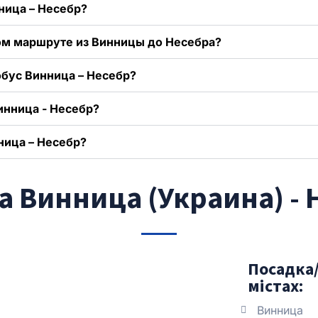
ница – Несебр?
ном маршруте из Винницы до Несебра?
обус Винница – Несебр?
инница - Несебр?
ница – Несебр?
 Винница (Украина) - 
Посадка/
містах:
Винница