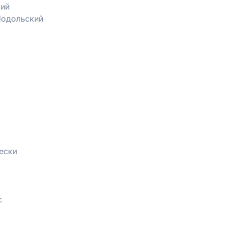
ий
одольский
ески
с