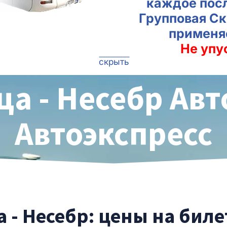
каждое пос
Групповая Ск
применя
Не упу
скрыть
а - Несебр Авт
Автоэкспресс
 - Несебр: цены на бил