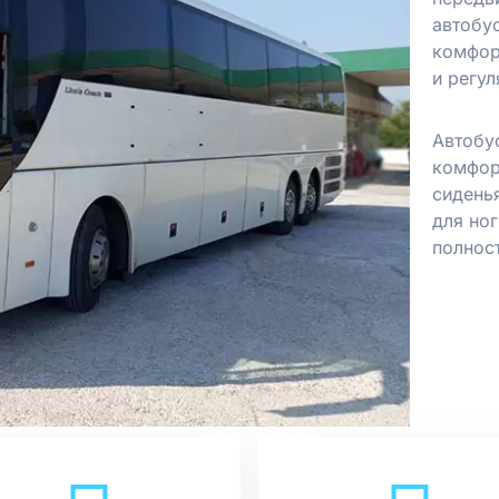
автобу
комфор
и регу
Автобу
комфор
сидень
для ног
полнос