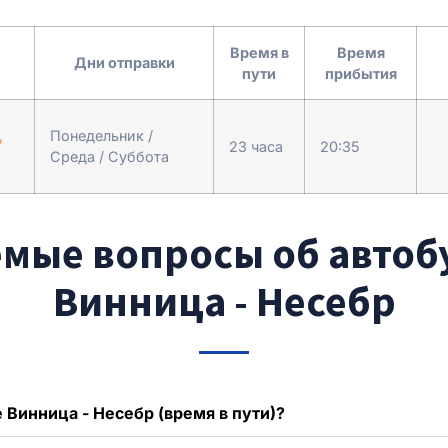
Время в
Время
Дни отправки
пути
прибытия
,
Понедельник /
23 часа
20:35
Среда / Суббота
емые вопросы об автоб
Винница - Несебр
 Винница - Несебр (время в пути)?