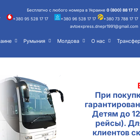
Бесплатно с любого номера в Украине
0 (800) 88 17 17
7
+380 95 528 17 17
+380 96 528 17 17
+380 73 788 17 17
avtoexpress.dnepr1991@gmail.com
раине
Румыния
Молдова
О нас
Трансфе
При покупк
гарантирован
Детям до 1
рейсы). Д
клиентов с