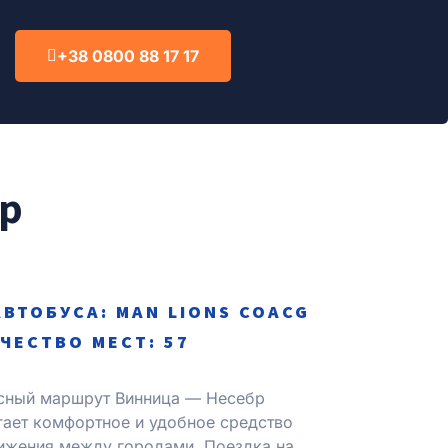
+38 0800 88 17 17
бр
АВТОБУСА: MAN LIONS COACG
ЧЕСТВО МЕСТ: 57
сный маршрут Винница — Несебр
гает комфортное и удобное средство
ижения между городами. Поездка на