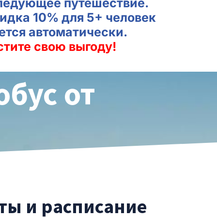
ледующее путешествие.
идка 10% для 5+ человек
ется автоматически.
стите свою выгоду!
обус от
еты и расписание