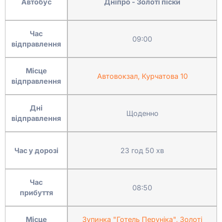
Автобус
Дніпро - Золоті піски
Час
09:00
відправлення
Місце
Автовокзал, Курчатова 10
відправлення
Дні
Щоденно
відправлення
Час у дорозі
23 год 50 хв
Час
08:50
прибуття
Місце
Зупинка "Готель Перуніка", Золоті