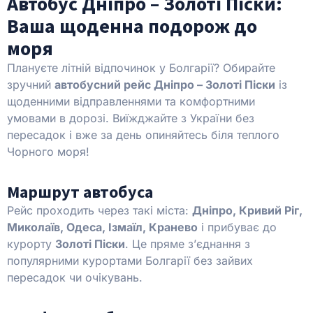
Автобус Дніпро – Золоті Піски:
Ваша щоденна подорож до
моря
Плануєте літній відпочинок у Болгарії? Обирайте
зручний
автобусний рейс Дніпро – Золоті Піски
із
щоденними відправленнями та комфортними
умовами в дорозі. Виїжджайте з України без
пересадок і вже за день опиняйтесь біля теплого
Чорного моря!
Маршрут автобуса
Рейс проходить через такі міста:
Дніпро, Кривий Ріг,
Миколаїв, Одеса, Ізмаїл, Кранево
і прибуває до
курорту
Золоті Піски
. Це пряме з’єднання з
популярними курортами Болгарії без зайвих
пересадок чи очікувань.