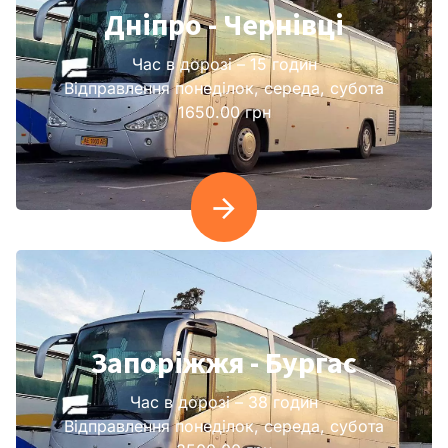
Дніпро - Чернівці
Час в дорозі – 15 годин
Відправлення понеділок, середа, субота
1650.00 грн
Запоріжжя - Бургас
Час в дорозі – 38 годин
Відправлення понеділок, середа, субота