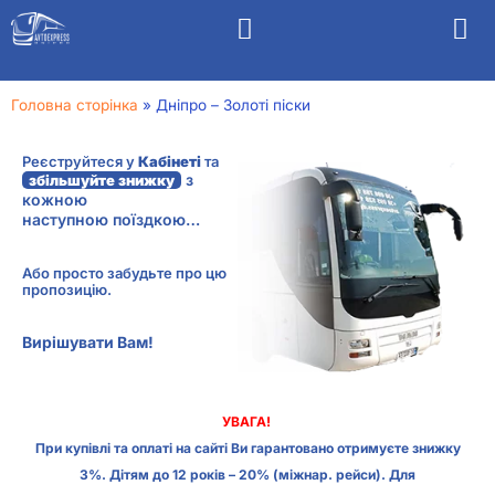
Головна сторінка
»
Дніпро – Золоті піски
Реєструйтеся у
Кабінеті
та
з
збільшуйте знижку
кожною
наступною поїздкою…
Або просто забудьте про цю
пропозицію.
Вирішувати Вам!
УВАГА!
При купівлі та оплаті на сайті Ви гарантовано отримуєте знижку
3%. Дітям до 12 років – 20% (міжнар. рейси). Для