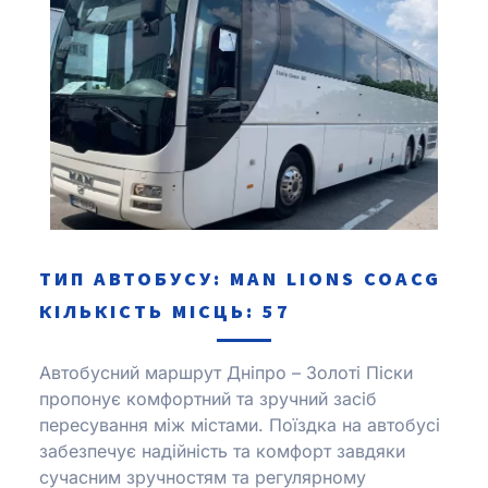
ТИП АВТОБУСУ: MAN LІONS COACG
КІЛЬКІСТЬ МІСЦЬ: 57
Автобусний маршрут Дніпро – Золоті Піски
пропонує комфортний та зручний засіб
пересування між містами.
Поїздка на автобусі
забезпечує надійність та комфорт завдяки
сучасним зручностям та регулярному