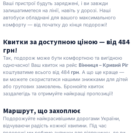
Ваші пристрої будуть заряджені, і ви завжди
залишатиметеся на лінії, навіть у дорозі. Наші
автобуси обладнані для вашого максимального
комфорту — від початку до кінця подорожі!
Квитки за доступною ціною — від 484
грн!
Так, подорож може бути комфортною та вигідною
одночасно! Ваш квиток на рейс
Вінниця – Кривий Ріг
коштуватиме всього від 484
грн
. А що ще краще —
ви можете скористатися нашими знижками для дітей
або групових замовлень. Бронюйте квиток
заздалегідь та отримуйте найкращі пропозиції!
Маршрут, що захоплює
Подорожуйте найкрасивішими дорогами України,
відчуваючи радість кожної хвилини. Під час
подорожі ми робимо зупинки для відпочинку, де ви