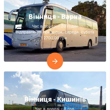
Вінниця - Варна
Час в дорозі – 20 годин
Відправлення понеділок, середа, субота
2700.00 грн
Вінниця - Кишинів
Час в дорозі – 8 год.