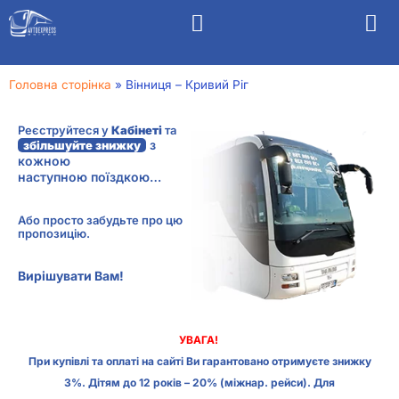
Головна сторінка
»
Вінниця – Кривий Ріг
Реєструйтеся у
Кабінеті
та
з
збільшуйте знижку
кожною
наступною поїздкою…
Або просто забудьте про цю
пропозицію.
Вирішувати Вам!
УВАГА!
При купівлі та оплаті на сайті Ви гарантовано отримуєте знижку
3%. Дітям до 12 років – 20% (міжнар. рейси). Для