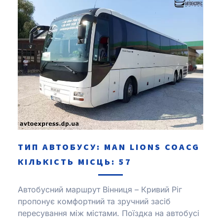
ТИП АВТОБУСУ: MAN LІONS COACG
КІЛЬКІСТЬ МІСЦЬ: 57
Автобусний маршрут Вінниця – Кривий Ріг
пропонує комфортний та зручний засіб
пересування між містами.
Поїздка на автобусі