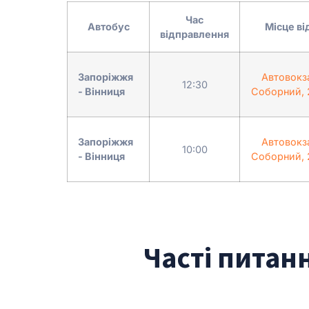
Час
Автобус
Місце в
відправлення
Запоріжжя
Автовокз
12:30
- Вінниця
Соборний, 
Запоріжжя
Автовокз
10:00
- Вінниця
Соборний, 
Часті питан