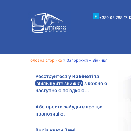
+380 98 788 17 1
Головна сторінка
»
Запоріжжя – Вінниця
Реєструйтеся у
Кабінеті
та
збільшуйте знижку
з кожною
наступною поїздкою…
Або просто забудьте про цю
пропозицію.
Вирішувати Вам!