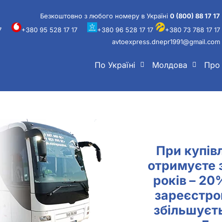
Безкоштовно з любого номеру в Україні
0 (800) 88 17 17
7
+380 95 528 17 17
+380 96 528 17 17
+380 73 788 17 17
avtoexpress.dnepr1991@gmail.com
По Україні
Молдова
Про
При купівл
отримуєте 
років – 20
зареєстро
збільшуєт