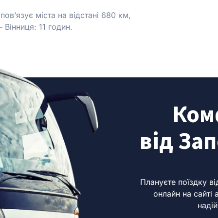
ов’язує міста на відстані
680 км,
 Вінниця: 11 годин.
Ком
від За
Плануєте поїздку ві
онлайн на сайті 
надій