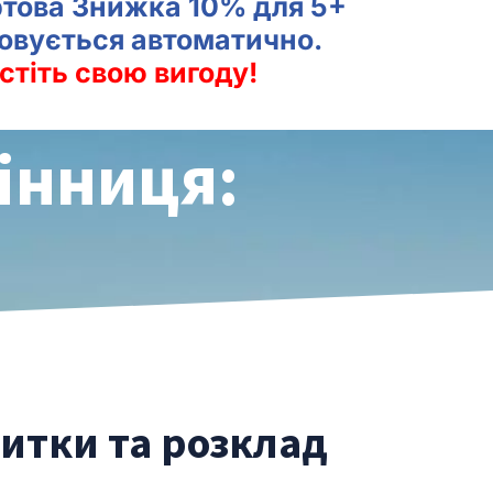
ртова Знижка 10% для 5+
совується автоматично.
стіть свою вигоду!
інниця:
витки та розклад