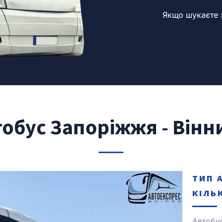
Якщо шукаєте з
тобус Запоріжжя - Вінн
ТИП 
КІЛЬ
Автобу