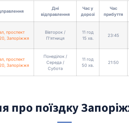
Дні
Час у
Час
ідправлення
відправлення
дорозі
прибуття
ал, проспект
Вівторок /
11 год
23:45
20, Запоріжжя
П'ятниця
15 хв.
Понеділок /
ал, проспект
11 год
Середа /
21:50
20, Запоріжжя
50 хв.
Субота
ня про поїздку Запоріж