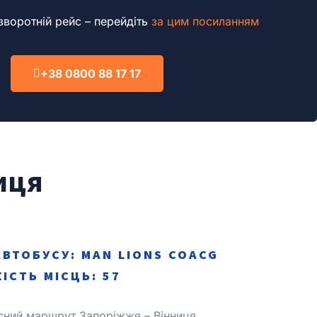
воротній рейс – перейдіть
за цим посиланням
+38 0800 88 17 17
иця
АВТОБУСУ: MAN LІONS COACG
КІСТЬ МІСЦЬ: 57
сний маршрут Запоріжжя – Вінниця