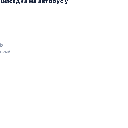
Висадка на автобус у
я
к
ія
ький