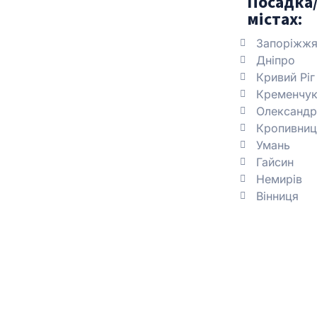
Посадка/
містах:
Запоріжж
Дніпро
Кривий Ріг
Кременчу
Олександр
Кропивниц
Умань
Гайсин
Немирів
Вінниця