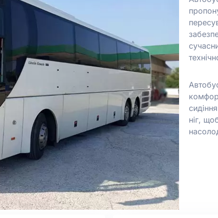
пропон
пересу
забезпе
сучасн
техніч
Автобу
комфор
сидіння
ніг, що
насоло