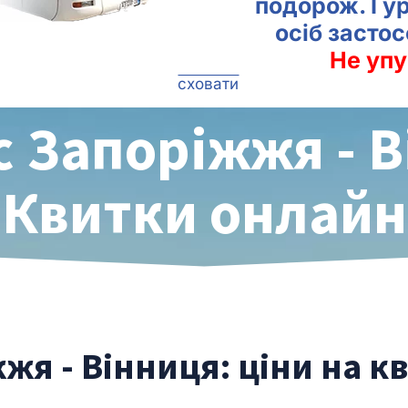
подорож. Гу
осіб засто
Не упу
сховати
с Запоріжжя - В
Квитки онлайн
жя - Вінниця: ціни на к