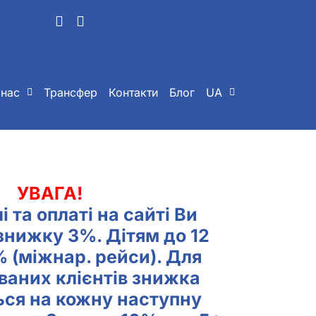
 нас
Трансфер
Контакти
Блог
UA
УВАГА!
і та оплаті на сайті
Ви
знижку 3%. Дітям до 12
% (міжнар. рейси). Для
ваних клієнтів знижка
ься на кожну наступну