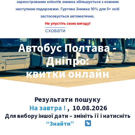
зареєстрованих клієнтів знижка збільшується з кожною
наступною подорожжю. Гуртова Знижка 10% для 5+ осіб
застосовується автоматично.
Не упустіть свою вигоду!
сховати
Автобус Полтава -
Дніпро:
квитки онлайн
Результати пошуку
На завтра !
, 10.08.2026
Для вибору іншої дати – змініть її і натисніть
“Знайти”