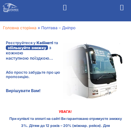
Головна сторінка
»
Полтава – Дніпро
Реєструйтеся у
Кабінеті
та
з
збільшуйте знижку
кожною
наступною поїздкою…
Або просто забудьте про цю
пропозицію.
Вирішувати Вам!
УВАГА!
При купівлі та оплаті на сайті Ви гарантовано отримуєте знижку
3%. Дітям до 12 років – 20% (міжнар. рейси). Для