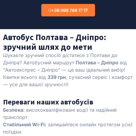
+38 098 788 17 17
Автобус Полтава – Дніпро:
зручний шлях до мети
Шукаєте зручний спосіб дістатися з Полтави до
Дніпра? Автобусний маршрут
Полтава – Дніпро
від
“Автоекспрес – Дніпро” — це ваш ідеальний вибір!
Квитки всього від
339 грн
, сучасний сервіс і комфорт
— усе для вашої зручності!
Переваги наших автобусів
Безпека:
висококваліфіковані водії та надійний
транспорт.
Стабільний Wi-Fi:
залишайтеся онлайн протягом усієї
поїздки.