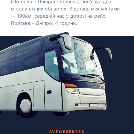
(Полтава – Дніпропетровськ) пов’язує два
міста у різних областях.
Відстань між містами
— 190км, середній час у дорозі на рейсі
Полтава – Дніпро: 4 години.
AVTOEXPRESS