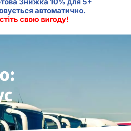
ртова Знижка 10% для 5+
совується автоматично.
стіть свою вигоду!
о:
ус