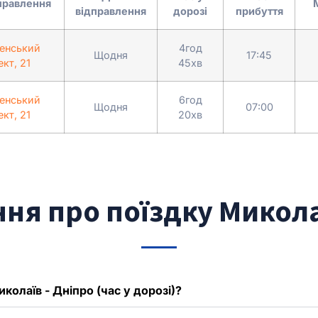
правлення
відправлення
дорозі
прибуття
енський
4год
Щодня
17:45
кт, 21
45хв
енський
6год
Щодня
07:00
кт, 21
20хв
ння про поїздку Микола
колаїв - Дніпро (час у дорозі)?