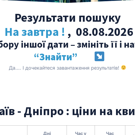
Результати пошуку
На завтра !
, 08.08.2026
ору іншої дати – змініть її і н
“Знайти”
Да…. І дочекайтеся завантаження результатів!
їв - Дніпро : ціни на кв
Дні
Час у
Час