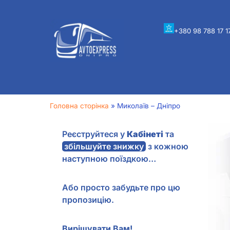
+380 98 788 17 1
Головна сторінка
»
Миколаїв – Дніпро
Реєструйтеся у
Кабінеті
та
збільшуйте знижку
з кожною
наступною поїздкою…
Або просто забудьте про цю
пропозицію.
Вирішувати Вам!