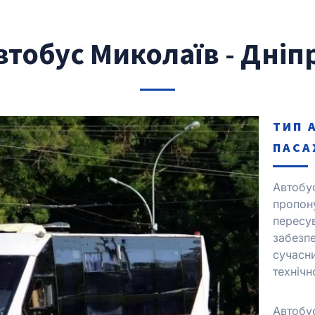
втобус Миколаїв - Дніп
ТИП 
ПАСА
Автобу
пропон
пересу
забезпе
сучасн
техніч
Автобу