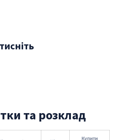
атисніть
итки та розклад
Купити