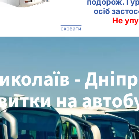
подорож. Гу
осіб засто
Не упу
сховати
иколаїв - Дніпр
витки на автоб