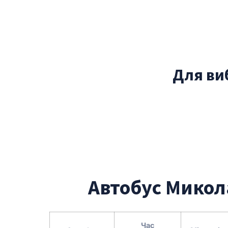
Для виб
Автобус Микола
Час