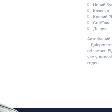
Новий Бу
Казанка
Кривий Рі
Софіївка
Дніпро
Автобусний 
– Дніпропетр
областях. В
час у дорозі
годин.