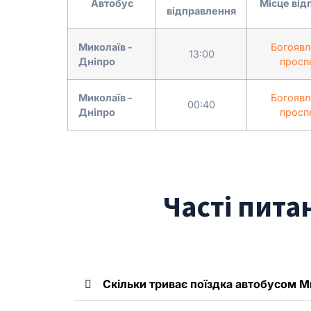
Автобус
Місце від
відправлення
Миколаїв -
Богоявл
13:00
Дніпро
проспе
Миколаїв -
Богоявл
00:40
Дніпро
проспе
Часті пита
Скільки триває поїздка автобусом Ми