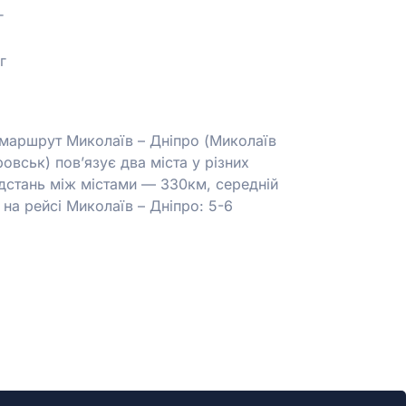
г
г
маршрут Миколаїв – Дніпро (Миколаїв
овськ) пов’язує два міста у різних
ідстань між містами — 330км, середній
 на рейсі Миколаїв – Дніпро: 5-6