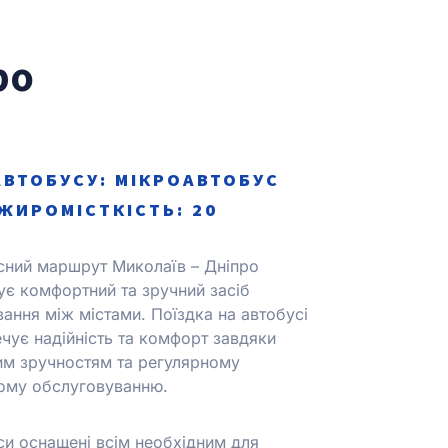
ро
АВТОБУСУ: МІКРОАВТОБУС
ЖИРОМІСТКІСТЬ: 20
сний маршрут Миколаїв – Дніпро
ує комфортний та зручний засіб
вання між містами.
Поїздка на автобусі
чує надійність та комфорт завдяки
им зручностям та регулярному
ному обслуговуванню.
си оснащені всім необхідним для