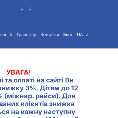
 нас
Трансфер
Контакти
Блог
UA
УВАГА!
і та оплаті на сайті
Ви
знижку 3%. Дітям до 12
% (міжнар. рейси). Для
ваних клієнтів знижка
ься на кожну наступну