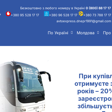
Безкоштовно з любого номеру в Україні
0 (800) 88 17 17
7
+380 95 528 17 17
+380 96 528 17 17
+380 73 788 17 17
avtoexpress.dnepr1991@gmail.com
По Україні
Молдова
Про
При купівл
отримуєте 
років – 20
зареєстро
збільшуєт