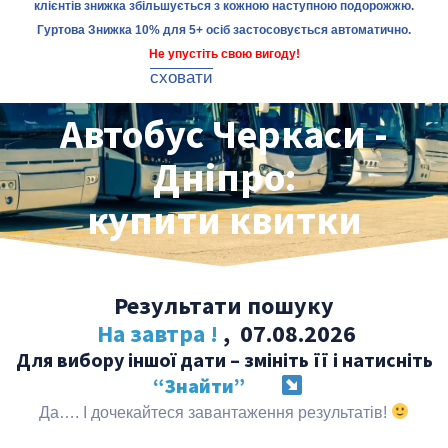
клієнтів знижка збільшується з кожною наступною подорожжю.
Гуртова Знижка 10% для 5+ осіб застосовується автоматично.
Не упустіть свою вигоду!
сховати
Автобус Черкаси -
Дніпро:
купити квитки
Результати пошуку
На завтра !
, 07.08.2026
Для вибору іншої дати – змініть її і натисніть
“Знайти”
Да…. І дочекайтеся завантаження результатів!