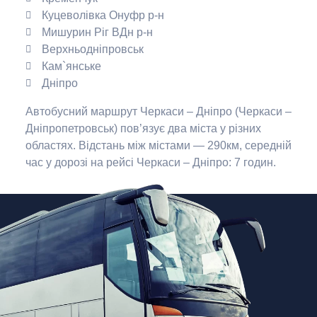
Куцеволівка Онуфр р-н
Мишурин Ріг ВДн р-н
Верхньодніпровськ
Кам`янське
Дніпро
Автобусний маршрут Черкаси – Дніпро (Черкаси –
Дніпропетровськ) пов’язує два міста у різних
областях.
Відстань між містами — 290км, середній
час у дорозі на рейсі Черкаси – Дніпро: 7 годин.