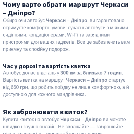
Чому варто обрати маршрут Черкаси
– Дніпро?
Обираючи автобус
Черкаси – Дніпро
, ви гарантовано
отримуєте комфортні умови: сучасні автобуси з м’якими
сидіннями, кондиціонерами, Wi-Fi та зарядними
пристроями для ваших гаджетів. Все це забезпечить вам
приємну та спокійну подорож.
Час у дорозі та вартість квитка
Автобус долає відстань у
300 км
за
близько 7 годин
.
Вартість квитка на маршрут
Черкаси – Дніпро
стартує
від 660
грн
, що робить поїздку не лише комфортною, а й
доступною для кожного мандрівника.
Як забронювати квиток?
Купити квиток на автобус
Черкаси – Дніпро
ви можете
швидко і зручно онлайн. Не зволікайте — забронюйте
місце заздалегідь і скористайтеся вигідними