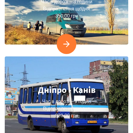
Час в дорозі – 3 години
Відправлення щодня
350.00 грн
Дніпро - Канів
Час в дорозі – 9 годин
Відправлення щодня
820.00 грн