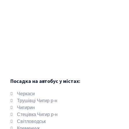
Посадка на автобус у містах:
Черкаси
Трушівці Чигир р-н
Чигирин
Стецівка Чигир р-н
Світловодськ
Кременчук