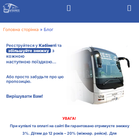
Головна сторінка
»
Блог
Реєструйтеся у
Кабінеті
та
з
збільшуйте знижку
кожною
наступною поїздкою…
Або просто забудьте про цю
пропозицію.
Вирішувати Вам!
УВАГА!
При купівлі та оплаті на сайті Ви гарантовано отримуєте знижку
3%. Дітям до 12 років – 20% (міжнар. рейси). Для