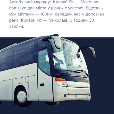
Автобусний маршрут Кривий Ріг — Миколаїв
пов’язує два міста у різних областях. Відстань
між містами — 180км, середній час у дорозі на
рейсі Кривий Ріг — Миколаїв: 3 години 30
хвилин.