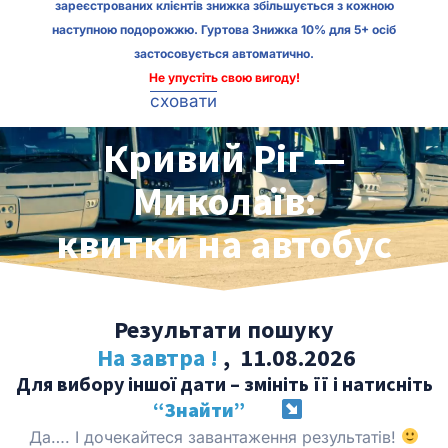
зареєстрованих клієнтів знижка збільшується з кожною
наступною подорожжю. Гуртова Знижка 10% для 5+ осіб
застосовується автоматично.
Не упустіть свою вигоду!
сховати
Кривий Ріг —
Миколаїв:
квитки на автобус
Результати пошуку
На завтра !
, 11.08.2026
Для вибору іншої дати – змініть її і натисніть
“Знайти”
Да…. І дочекайтеся завантаження результатів!