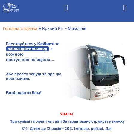
Головна сторінка
»
Кривий Ріг – Миколаїв
Реєструйтеся у
Кабінеті
та
з
збільшуйте знижку
кожною
наступною поїздкою…
Або просто забудьте про цю
пропозицію.
Вирішувати Вам!
УВАГА!
При купівлі та оплаті на сайті Ви гарантовано отримуєте знижку
3%. Дітям до 12 років – 20% (міжнар. рейси). Для