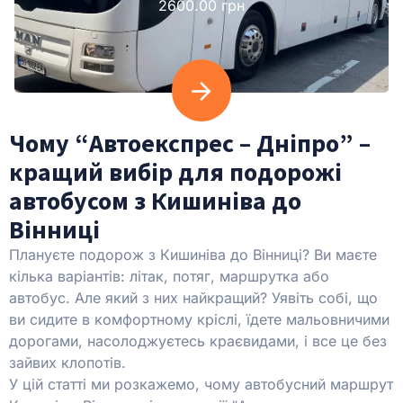
2600.00 грн
Чому “Автоекспрес – Дніпро” –
кращий вибір для подорожі
автобусом з Кишиніва до
Вінниці
Плануєте подорож з Кишиніва до Вінниці? Ви маєте
кілька варіантів: літак, потяг, маршрутка або
автобус. Але який з них найкращий? Уявіть собі, що
ви сидите в комфортному кріслі, їдете мальовничими
дорогами, насолоджуєтесь краєвидами, і все це без
зайвих клопотів.
У цій статті ми розкажемо, чому автобусний маршрут