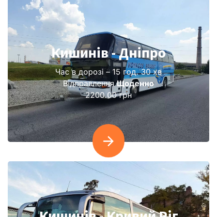
Кишинів - Дніпро
Час в дорозі – 15 год. 30 хв
Відправлення
Щоденно
2200.00 грн
Кишинів - Кривий Ріг