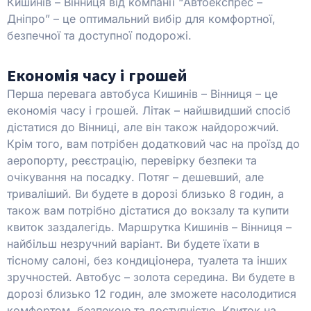
Кишинів – Вінниця від компанії “Автоекспрес –
Дніпро” – це оптимальний вибір для комфортної,
безпечної та доступної подорожі.
Економія часу і грошей
Перша перевага автобуса Кишинів – Вінниця – це
економія часу і грошей. Літак – найшвидший спосіб
дістатися до Вінниці, але він також найдорожчий.
Крім того, вам потрібен додатковий час на проїзд до
аеропорту, реєстрацію, перевірку безпеки та
очікування на посадку. Потяг – дешевший, але
триваліший. Ви будете в дорозі близько 8 годин, а
також вам потрібно дістатися до вокзалу та купити
квиток заздалегідь. Маршрутка Кишинів – Вінниця –
найбільш незручний варіант. Ви будете їхати в
тісному салоні, без кондиціонера, туалета та інших
зручностей. Автобус – золота середина. Ви будете в
дорозі близько 12 годин, але зможете насолодитися
комфортом, безпекою та доступністю. Квиток на