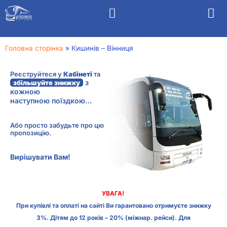
Головна сторінка
»
Кишинів – Вінниця
Реєструйтеся у
Кабінеті
та
з
збільшуйте знижку
кожною
наступною поїздкою…
Або просто забудьте про цю
пропозицію.
Вирішувати Вам!
УВАГА!
При купівлі та оплаті на сайті Ви гарантовано отримуєте знижку
3%. Дітям до 12 років – 20% (міжнар. рейси). Для