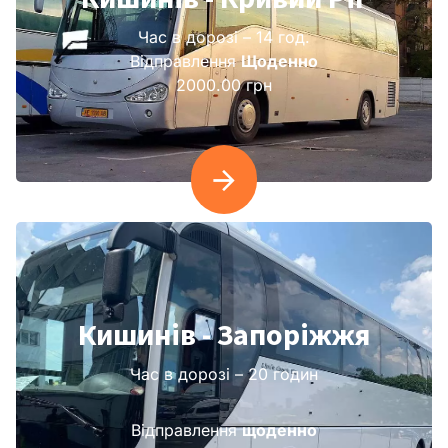
Час в дорозі – 14 год.
Відправлення
Щоденно
2000.00 грн
Кишинів - Запоріжжя
Час в дорозі – 20 годин
Відправлення
щоденно