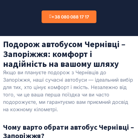
+38 080 088 17 17
Подорож автобусом Чернівці –
Запоріжжя: комфорт і
надійність на вашому шляху
Якщо ви плануєте подорож з Чернівців до
Запоріжжя, наші сучасні автобуси — ідеальний вибір
для тих, хто цінує комфорт і якість. Незалежно від
того, чи це ваша перша поїздка чи ви часто
подорожуєте, ми гарантуємо вам приємний досвід
на кожному кілометрі.
Чому варто обрати автобус Чернівці –
Запоріжжя?