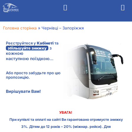
Головна сторінка
»
Чернівці – Запоріжжя
Реєструйтеся у
Кабінеті
та
з
збільшуйте знижку
кожною
наступною поїздкою…
Або просто забудьте про цю
пропозицію.
Вирішувати Вам!
УВАГА!
При купівлі та оплаті на сайті Ви гарантовано отримуєте знижку
3%. Дітям до 12 років – 20% (міжнар. рейси). Для