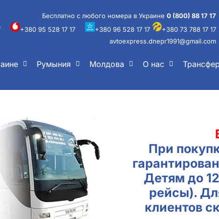
Бесплатно с любого номера в Украине
0 (800) 88 17 17
7
+380 95 528 17 17
+380 96 528 17 17
+380 73 788 17 17
avtoexpress.dnepr1991@gmail.com
раине
Румыния
Молдова
О нас
Трансфе
При покупк
гарантирован
Детям до 1
рейсы). Д
клиентов с