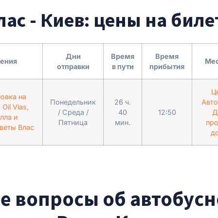
лас - Киев: цены на бил
Дни
Время
Время
ления
Мес
отправки
в пути
прибытия
Ц
овка на
Понедельник
26 ч.
Авто
Oil Vlas,
/ Среда /
40
12:50
Д
лла и
Пятница
мин.
про
веты Влас
до
е вопросы об автобусн