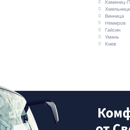
Каменец-П
Хмельницк
Винница
Немиров
Гайсин
Умань
Киев
Комф
от Св