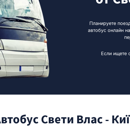
Планируете поез
автобус онлайн н
пе
Если ищете 
втобус Свети Влас - Ки