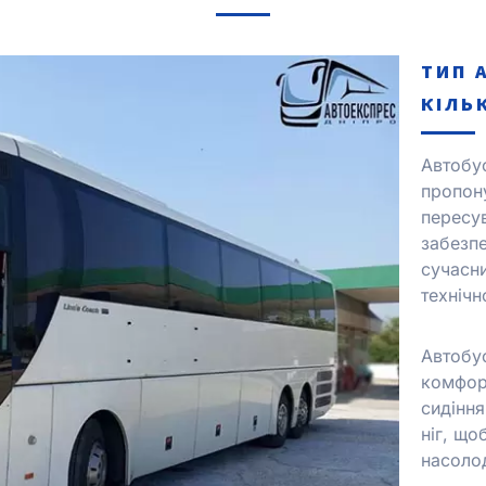
ТИП 
КІЛЬ
Автобу
пропон
пересув
забезпе
сучасн
техніч
Автобу
комфор
сидіння
ніг, що
насоло