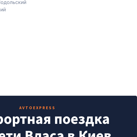
одольский
ий
AVTOEXPRESS
ортная поездка
ети Власа в Киев