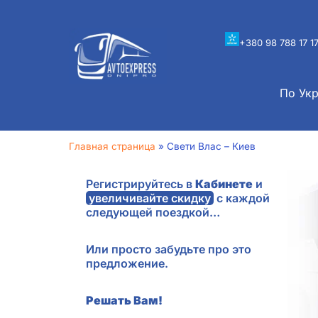
+380 98 788 17 1
По Ук
Главная страница
»
Свети Влас – Киев
Регистрируйтесь в
Кабинете
и
увеличивайте скидку
с каждой
следующей поездкой…
Или просто забудьте про это
предложение.
Решать Вам!