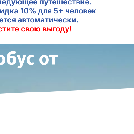
ледующее путешествие.
идка 10% для 5+ человек
ется автоматически.
стите свою выгоду!
обус от