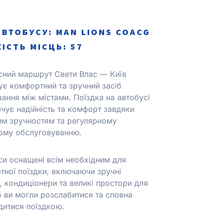
АВТОБУСУ: MAN LІONS COACG
КІСТЬ МІСЦЬ: 57
сний маршрут Свети Влас — Київ
ує комфортний та зручний засіб
ання між містами. Поїздка на автобусі
чує надійність та комфорт завдяки
им зручностям та регулярному
ному обслуговуванню.
си оснащені всім необхідним для
тної поїздки, включаючи зручні
, кондиціонери та великі простори для
б ви могли розслабитися та сповна
дитися поїздкою.