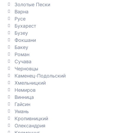
Золотые Пески
Варна
Русе
Бухарест
Бузеу
Фокшани
Бакеу
Роман
Сучава
Черновцы
Каменец-Подольский
Хмельницкий
Немиров
Винница
Гайсин
Умань
Кропивницкий
Олександрия
Кременчуг