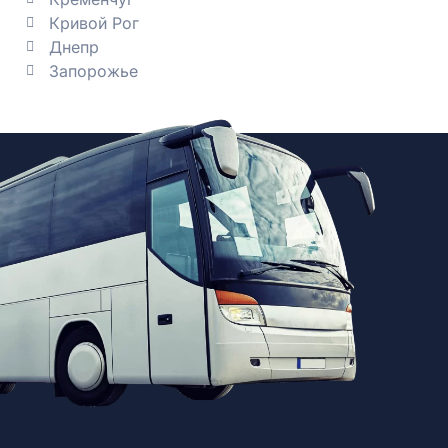
Кривой Рог
Днепр
Запорожье