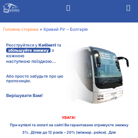
Головна сторінка
»
Кривий Ріг – Болгарія
Реєструйтеся у
Кабінеті
та
з
збільшуйте знижку
кожною
наступною поїздкою…
Або просто забудьте про цю
пропозицію.
Вирішувати Вам!
УВАГА!
При купівлі та оплаті на сайті Ви гарантовано отримуєте знижку
3%. Дітям до 12 років – 20% (міжнар. рейси). Для