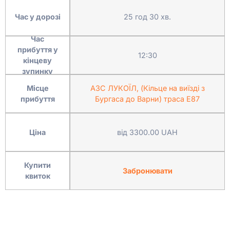
Час у дорозі
25 год 30 хв.
Час
прибуття у
12:30
кінцеву
зупинку
Місце
АЗС ЛУКОЇЛ, (Кільце на виїзді з
прибуття
Бургаса до Варни) траса Е87
Ціна
від 3300.00 UAH
Купити
Забронювати
квиток