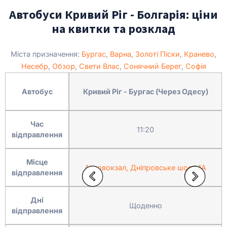
Автобуси Кривий Ріг - Болгарія: ціни
на квитки та розклад
Міста призначення:
Бургас
,
Варна
,
Золоті Піски
,
Кранево
,
Несебр
,
Обзор
,
Свети Влас
,
Сонячний Берег
,
Софія
Автобус
Кривий Ріг - Бургас (Через Одесу)
Час
11:20
відправлення
Місце
Автовокзал, Дніпровське шосе 1А
відправлення
Дні
Щоденно
відправлення