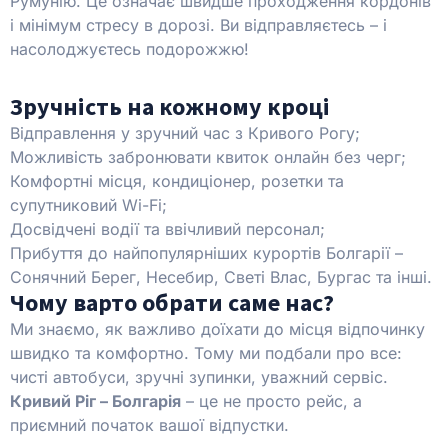
Румунію. Це означає швидше проходження кордонів
і мінімум стресу в дорозі. Ви відправляєтесь – і
насолоджуєтесь подорожжю!
Зручність на кожному кроці
Відправлення у зручний час з Кривого Рогу;
Можливість забронювати квиток онлайн без черг;
Комфортні місця, кондиціонер, розетки та
супутниковий Wi-Fi;
Досвідчені водії та ввічливий персонал;
Прибуття до найпопулярніших курортів Болгарії –
Сонячний Берег, Несебир, Светі Влас, Бургас та інші.
Чому варто обрати саме нас?
Ми знаємо, як важливо доїхати до місця відпочинку
швидко та комфортно. Тому ми подбали про все:
чисті автобуси, зручні зупинки, уважний сервіс.
Кривий Ріг – Болгарія
– це не просто рейс, а
приємний початок вашої відпустки.