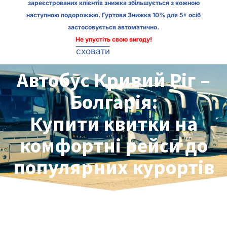
зареєстрованих клієнтів знижка збільшується з кожною
наступною подорожжю. Гуртова Знижка 10% для 5+ осіб
застосовується автоматично.
Не упустіть свою вигоду!
сховати
Автобус Кривий Ріг –
Болгарія:
Купити квитки на
комфортні рейси до
популярних курортів