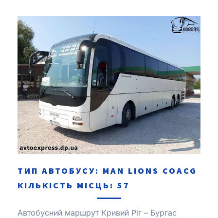
ТИП АВТОБУСУ: MAN LІONS COACG
КІЛЬКІСТЬ МІСЦЬ: 57
Автобусний маршрут Кривий Ріг – Бургас