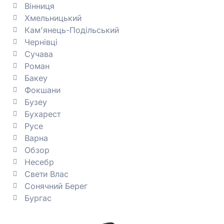
Вінниця
Хмельницький
Кам'янець-Подільський
Чернівці
Сучава
Роман
Бакеу
Фокшани
Бузеу
Бухарест
Русе
Варна
Обзор
Несебр
Свети Влас
Сонячний Берег
Бургас