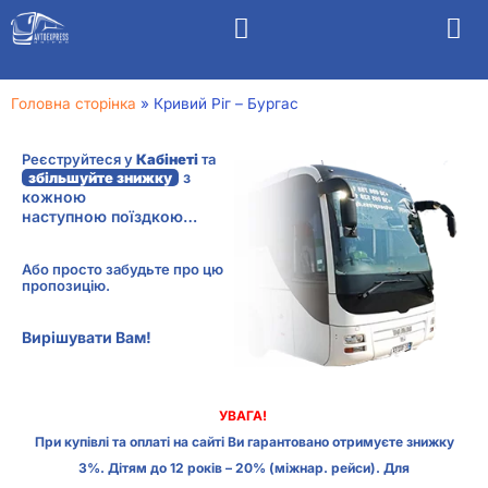
Головна сторінка
»
Кривий Ріг – Бургас
Реєструйтеся у
Кабінеті
та
з
збільшуйте знижку
кожною
наступною поїздкою…
Або просто забудьте про цю
пропозицію.
Вирішувати Вам!
УВАГА!
При купівлі та оплаті на сайті Ви гарантовано отримуєте знижку
3%. Дітям до 12 років – 20% (міжнар. рейси). Для