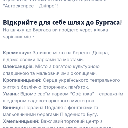
“Автоекспрес – Дніпро”!
Відкрийте для себе шлях до Бургаса!
На шляху до Бургаса ви проїдете через кілька
чарівних міст:
Кременчук:
Затишне місто на берегах Дніпра,
відоме своїми парками та мостами.
Олександрія:
Місто з багатою культурною
спадщиною та мальовничими околицями.
Кропивницький:
Серце українського театрального
життя з безліччю історичних пам’яток.
Умань:
Відоме своїм парком “Софіївка” – справжнім
шедевром садово-паркового мистецтва.
Вінниця:
Перлина Поділля з фонтанами та
мальовничими берегами Південного Бугу.
Хмельницький:
Важливий торговий центр з
привітними мешканцями та затишними вулицями.