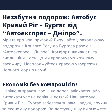
Незабутня подорож: Автобус
Кривий Ріг – Бургас від
“Автоекспрес – Дніпро”!
Мрієте про нові пригоди? Вирушайте у захоплюючу
подорож з Кривого Рогу до Бургаса разом з
“Автоекспрес – Дніпро”! Комфорт, швидкість та
вигідні ціни – ось що ми пропонуємо кожному
пасажиру. Насолоджуйтеся красою узбережжя
Чорного моря з нами!
Економія без компромісів!
Навіщо витрачати гроші на дорогі авіаквитки або
витрачати час на повільні потяги? Наш автобус
Кривий Ріг – Бургас забезпечить вам швидку, зручну
та економну подорож. За доступну ціну ви зможете