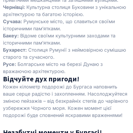
Чернівці:
Культурна столиця Буковини з унікальною
архітектурою та багатою історією.
Сучава:
Румунське місто, що славиться своїми
історичними пам’ятками.
Бакеу:
Відоме своїми культурними заходами та
історичними пам’ятками.
Бухарест:
Столиця Румунії з неймовірною сумішшю
старого та сучасного.
Русе:
Болгарське місто на березі Дунаю з
вражаючою архітектурою.
Відчуйте дух пригоди!
Кожен кілометр подорожі до Бургаса наповнить
ваше серце радістю і захопленням. Насолоджуйтеся
зміною пейзажів – від безкрайніх степів до чарівного
узбережжя Чорного моря. Кожен момент цієї
подорожі буде сповнений яскравими враженнями!
Незабутні моменти у Бургасі!