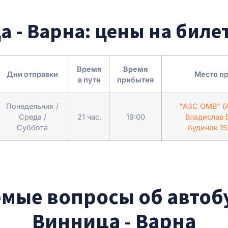
а - Варна: цены на биле
Время
Время
Дни отправки
Место п
в пути
прибытия
Понедельник /
"АЗС ОМВ" (А
Среда /
21 час.
19:00
Владислав 
Суббота
будинок 15
емые вопросы об автоб
Винница - Варна