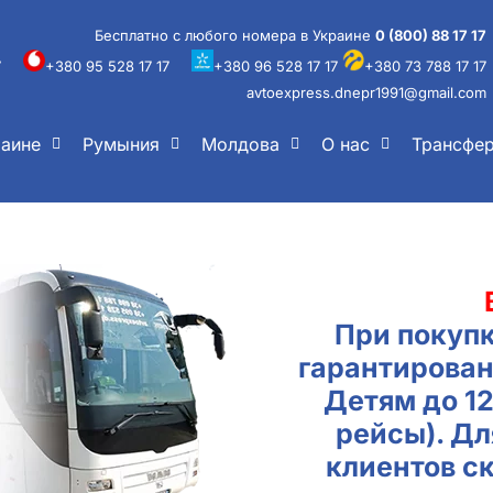
Бесплатно с любого номера в Украине
0 (800) 88 17 17
7
+380 95 528 17 17
+380 96 528 17 17
+380 73 788 17 17
avtoexpress.dnepr1991@gmail.com
раине
Румыния
Молдова
О нас
Трансфе
При покупк
гарантирован
Детям до 1
рейсы). Д
клиентов с