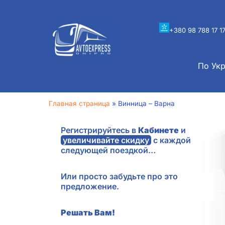
+380 98 788 17 1
По Ук
Главная страница
»
Винница – Варна
Регистрируйтесь в
Кабинете
и
увеличивайте скидку
с каждой
следующей поездкой…
Или просто забудьте про это
предложение.
Решать Вам!