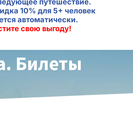
ледующее путешествие.
идка 10% для 5+ человек
ется автоматически.
стите свою выгоду!
а. Билеты