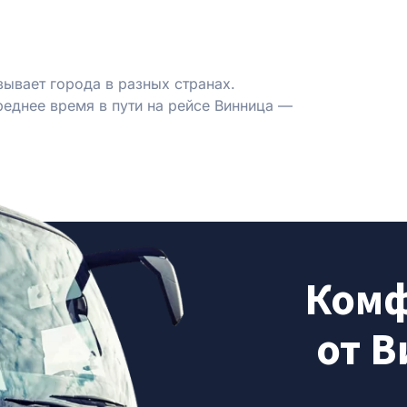
ывает города в разных странах.
еднее время в пути на рейсе Винница —
Комф
от В