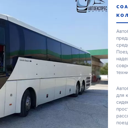
CO
КОЛ
Авто
пред
сред
Поез
наде
совр
техн
Авто
для 
сиде
прос
расс
поез