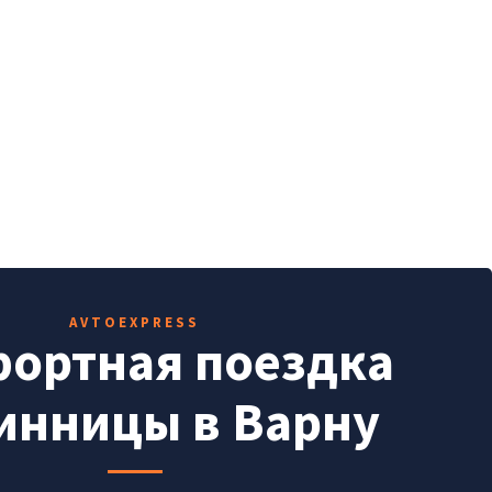
AVTOEXPRESS
ортная поездка
инницы в Варну