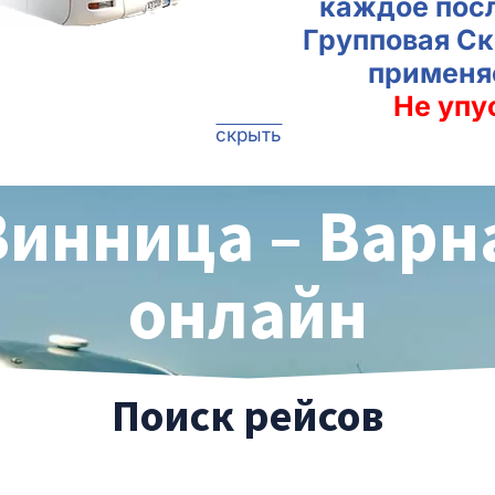
каждое пос
Групповая Ск
применя
Не упу
скрыть
Винница – Варн
онлайн
Поиск рейсов