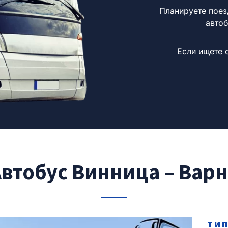
Планируете поез
автоб
Если ищете 
втобус Винница – Вар
ТИП