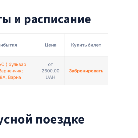
ты и расписание
рибытия
Цена
Купить билет
С ) бульвар
от
Варненчик;
2600.00
Забронировать
8A, Варна
UAH
усной поездке