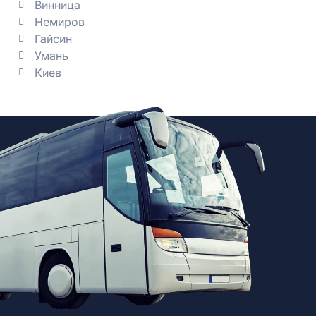
Винница
Немиров
Гайсин
Умань
Киев