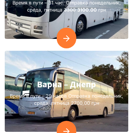
Время в пути – 31 час. Отправка понедельник,
среда, пятница
3300
3100.00
грн
Варна – Днепр
Время в пути – 29 часов Отправка понедельник,
среда, пятница 2700,00 грн