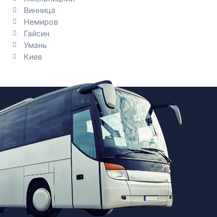
Винница
Немиров
Гайсин
Умань
Киев