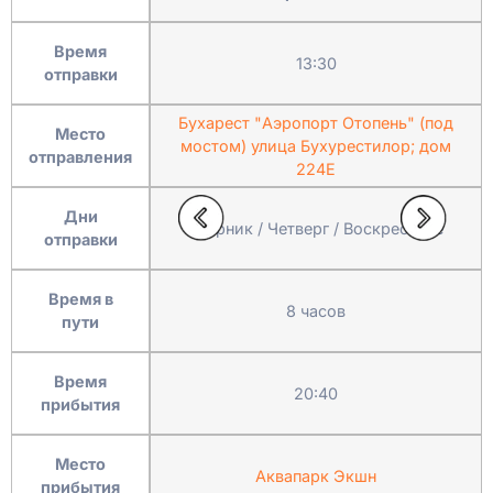
Время
13:30
отправки
Бухарест "Аэропорт Отопень" (под
Место
мостом) улица Бухурестилор; дом
отправления
224Е
Дни
Вторник / Четверг / Воскресенье
отправки
Время в
8 часов
пути
Время
20:40
прибытия
Место
Аквапарк Экшн
прибытия