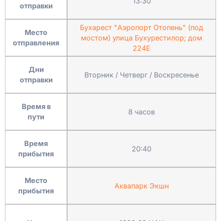
13:30
отправки
Бухарест "Аэропорт Отопень" (под
Место
мостом) улица Бухурестилор; дом
отправления
224Е
Дни
Вторник / Четверг / Воскресенье
отправки
Время в
8 часов
пути
Время
20:40
прибытия
Место
Аквапарк Экшн
прибытия