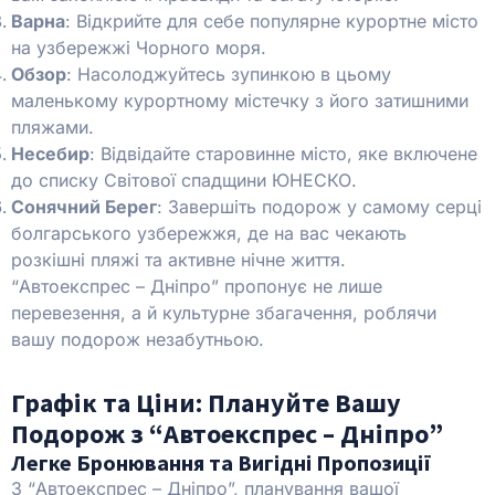
Варна
: Відкрийте для себе популярне курортне місто
на узбережжі Чорного моря.
Обзор
: Насолоджуйтесь зупинкою в цьому
маленькому курортному містечку з його затишними
пляжами.
Несебир
: Відвідайте старовинне місто, яке включене
до списку Світової спадщини ЮНЕСКО.
Сонячний Берег
: Завершіть подорож у самому серці
болгарського узбережжя, де на вас чекають
розкішні пляжі та активне нічне життя.
“Автоекспрес – Дніпро” пропонує не лише
перевезення, а й культурне збагачення, роблячи
вашу подорож незабутньою.
Графік та Ціни: Плануйте Вашу
Подорож з “Автоекспрес – Дніпро”
Легке Бронювання та Вигідні Пропозиції
З “Автоекспрес – Дніпро”, планування вашої