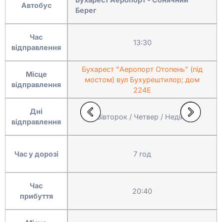
Автобус
Берег
Час
13:30
відправлення
Бухарест "Аеропорт Отопень" (під
Місце
мостом) вул Бухурештилор; дом
відправлення
224Е
Дні
Вівторок / Четвер / Неділя
відправлення
Час у дорозі
7 год
Час
20:40
прибуття