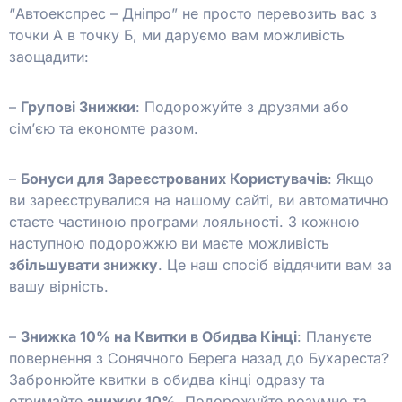
“Автоекспрес – Дніпро” не просто перевозить вас з
точки А в точку Б, ми даруємо вам можливість
заощадити:
–
Групові Знижки
: Подорожуйте з друзями або
сім’єю та економте разом.
–
Бонуси для Зареєстрованих Користувачів
: Якщо
ви зареєструвалися на нашому сайті, ви автоматично
стаєте частиною програми лояльності. З кожною
наступною подорожжю ви маєте можливість
збільшувати знижку
. Це наш спосіб віддячити вам за
вашу вірність.
–
Знижка 10% на Квитки в Обидва Кінці
: Плануєте
повернення з Сонячного Берега назад до Бухареста?
Забронюйте квитки в обидва кінці одразу та
отримайте
знижку 10%
. Подорожуйте розумно та