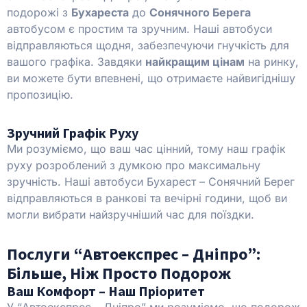
подорожі з
Бухареста
до
Сонячного Берега
автобусом є простим та зручним. Наші автобуси
відправляються щодня, забезпечуючи гнучкість для
вашого графіка. Завдяки
найкращим цінам
на ринку,
ви можете бути впевнені, що отримаєте найвигіднішу
пропозицію.
Зручний Графік Руху
Ми розуміємо, що ваш час цінний, тому наш графік
руху розроблений з думкою про максимальну
зручність. Наші автобуси Бухарест – Сонячний Берег
відправляються в ранкові та вечірні години, щоб ви
могли вибрати найзручніший час для поїздки.
Послуги “Автоекспрес – Дніпро”:
Більше, Ніж Просто Подорож
Ваш Комфорт – Наш Пріоритет
У “Автоекспрес – Дніпро” ми розуміємо, що подорож