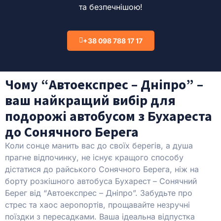
та безпечнішою!
+38 098 788 17 17
Чому “Автоекспрес – Дніпро” –
ваш найкращий вибір для
подорожі автобусом з Бухареста
до Сонячного Берега
Коли сонце манить вас до своїх берегів, а душа
прагне відпочинку, не існує кращого способу
дістатися до райського Сонячного Берега, ніж на
борту розкішного автобуса Бухарест – Сонячний
Берег від “Автоекспрес – Дніпро”. Забудьте про
стрес та хаос аеропортів, прощавайте незручні
поїздки з пересадками. Ваша ідеальна відпустка