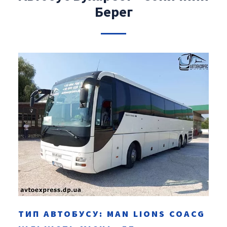
Берег
ТИП АВТОБУСУ: MAN LІONS COACG