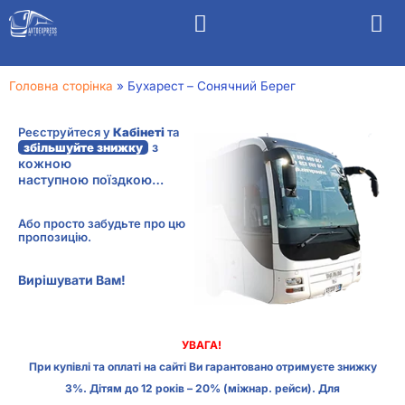
Головна сторінка
»
Бухарест – Сонячний Берег
Реєструйтеся у
Кабінеті
та
з
збільшуйте знижку
кожною
наступною поїздкою…
Або просто забудьте про цю
пропозицію.
Вирішувати Вам!
УВАГА!
При купівлі та оплаті на сайті Ви гарантовано отримуєте знижку
3%. Дітям до 12 років – 20% (міжнар. рейси). Для