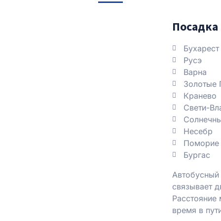
Посадка 
Бухарест
Русэ
Варна
Золотые 
Кранево
Свети-Вл
Солнечны
Несебр
Поморие
Бургас
Автобусный 
связывает д
Расстояние 
время в пут