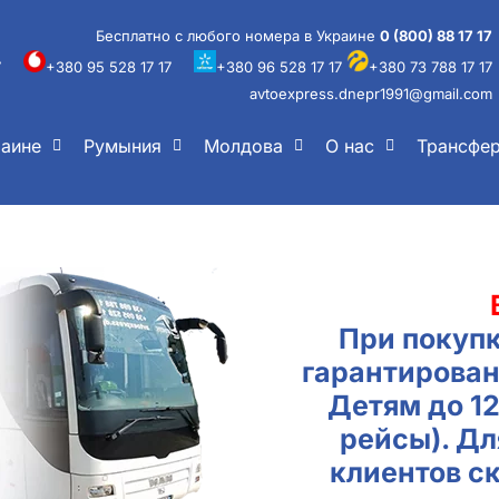
Бесплатно с любого номера в Украине
0 (800) 88 17 17
7
+380 95 528 17 17
+380 96 528 17 17
+380 73 788 17 17
avtoexpress.dnepr1991@gmail.com
раине
Румыния
Молдова
О нас
Трансфе
При покупк
гарантирован
Детям до 1
рейсы). Д
клиентов с