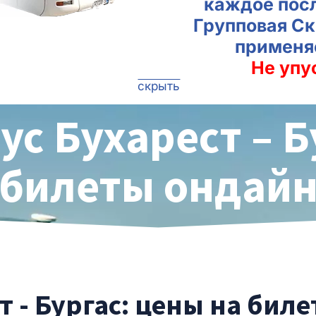
каждое пос
Групповая Ск
применя
Не упу
скрыть
ус Бухарест – Б
билеты ондай
т - Бургас: цены на бил