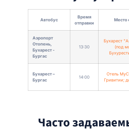
Время
Автобус
Место 
отправки
Аэропорт
Бухарест "А
Отопень,
13:30
(под м
Бухарест -
Бухурест
Бургас
Бухарест –
Отель MyCo
14:00
Бургас
Гривитии; д
Часто задаваемы