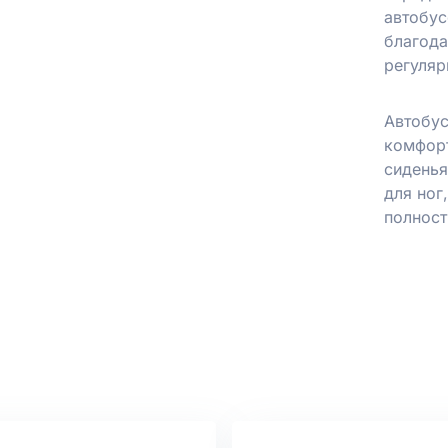
автобус
благод
регуляр
Автобу
комфорт
сиденья
для ног
полност