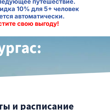
ледующее путешествие.
идка 10% для 5+ человек
ется автоматически.
стите свою выгоду!
ургас:
н
еты и расписание