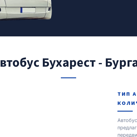
втобус Бухарест - Бург
ТИП 
КОЛИ
Автобус
предлаг
передви