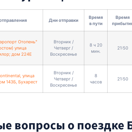
Время
Время
отправления
Дни отправки
в пути
прибыти
эропорт Отопень"
Вторник /
8 ч 20
остом) улица
Четверг /
21:50
мин.
илор; дом 224Е
Воскресенье
Вторник /
ntinental, улица
8
Четверг /
21:50
ом 143Б, Бухарест
часов
Воскресенье
е вопросы о поездке Б