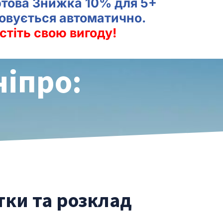
ртова Знижка 10% для 5+
совується автоматично.
стіть свою вигоду!
ніпро:
тки та розклад