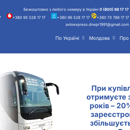
Безкоштовно з любого номеру в Україні
0 (800) 88 17 17
7
+380 95 528 17 17
+380 96 528 17 17
+380 73 788 17 17
avtoexpress.dnepr1991@gmail.com
По Україні
Молдова
Про
При купівл
отримуєте 
років – 20
зареєстро
збільшуєт