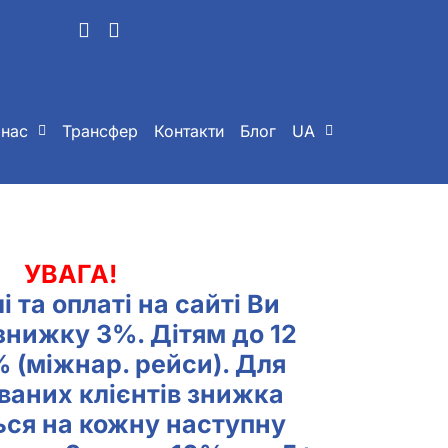
 нас
Трансфер
Контакти
Блог
UA
УВАГА!
і та оплаті на сайті
Ви
знижку 3%. Дітям до 12
% (міжнар. рейси). Для
ваних клієнтів знижка
ься на кожну наступну