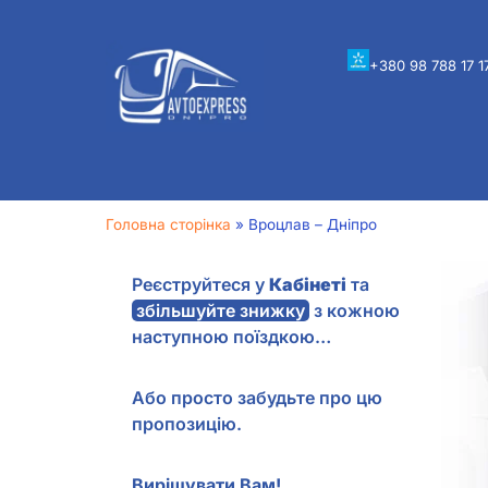
+380 98 788 17 1
Головна сторінка
»
Вроцлав – Дніпро
Реєструйтеся у
Кабінеті
та
збільшуйте знижку
з кожною
наступною поїздкою…
Або просто забудьте про цю
пропозицію.
Вирішувати Вам!