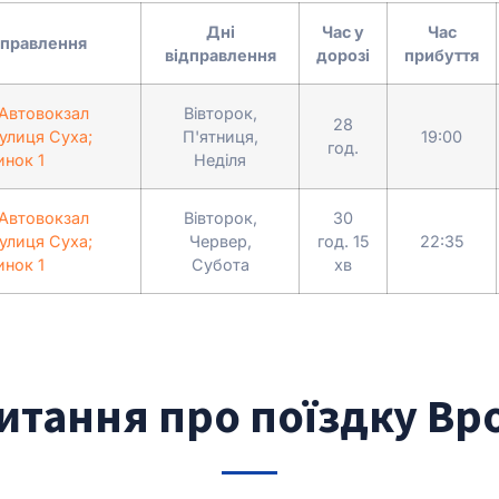
Дні
Час у
Час
дправлення
відправлення
дорозі
прибуття
 Автовокзал
Вівторок,
28
улиця Суха;
П'ятниця,
19:00
год.
инок 1
Неділя
 Автовокзал
Вівторок,
30
улиця Суха;
Червер,
год. 15
22:35
инок 1
Субота
хв
итання про поїздку Вро