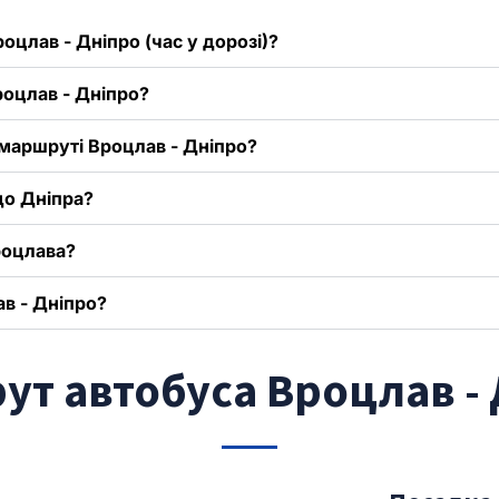
оцлав - Дніпро (час у дорозі)?
роцлав - Дніпро?
 маршруті Вроцлав - Дніпро?
до Дніпра?
роцлава?
в - Дніпро?
т автобуса Вроцлав -