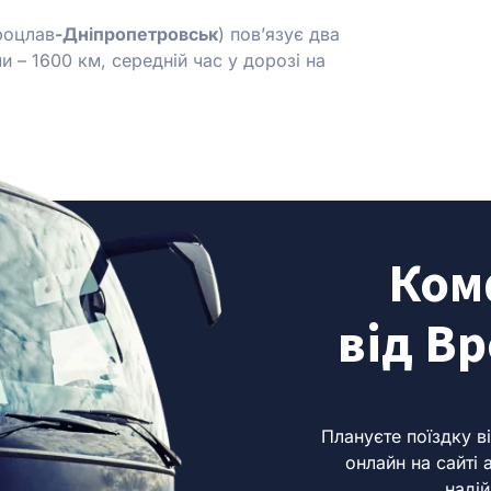
роцлав
-Дніпропетровськ
) пов’язує два
ми – 1600 км, середній час у дорозі на
Ком
від В
Плануєте поїздку в
онлайн на сайті
надій