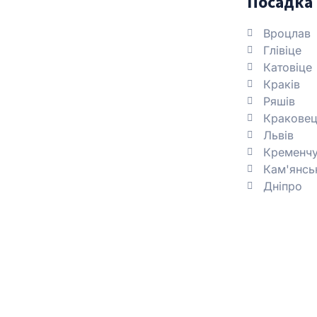
Посадка 
Вроцлав
Глівіце
Катовіце
Краків
Ряшів
Краковец
Львів
Кременч
Кам'янсь
Дніпро