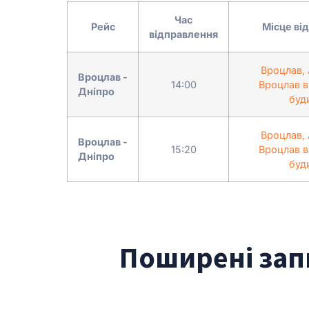
Час
Рейс
Місце ві
відправлення
Вроцлав,
Вроцлав -
14:00
Вроцлав в
Дніпро
буд
Вроцлав,
Вроцлав -
15:20
Вроцлав в
Дніпро
буд
Поширені зап