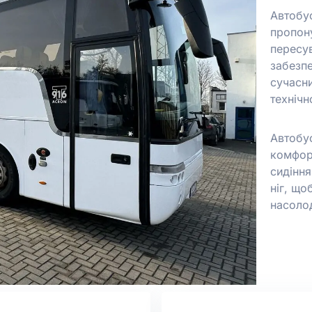
Автобу
пропон
пересув
забезпе
сучасн
техніч
Автобу
комфор
сидіння
ніг, що
насоло