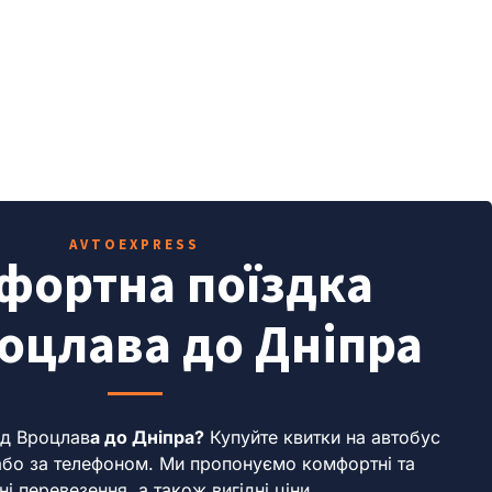
AVTOEXPRESS
фортна поїздка
роцлава до Дніпра
ід Вроцлав
а
до Дніпра?
Купуйте квитки на автобус
 або за телефоном. Ми пропонуємо комфортні та
ні перевезення, а також вигідні ціни.