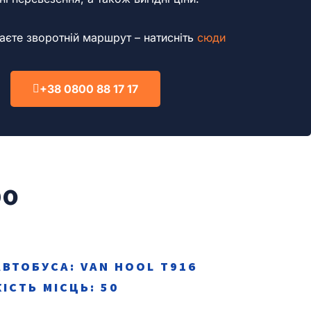
єте зворотній маршрут – натисніть
сюди
+38 0800 88 17 17
ро
АВТОБУСА: VAN HOOL T916
КІСТЬ МІСЦЬ: 50