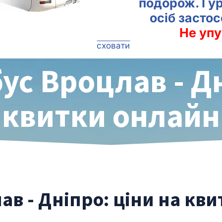
подорож. Гу
осіб засто
Не упу
сховати
ус Вроцлав - Д
квитки онлайн
ав - Дніпро: ціни на кви