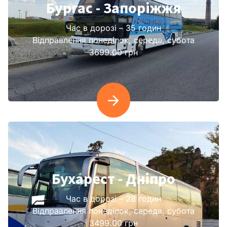
Бургас - Запоріжжя
Час в дорозі – 35 годин
Відправлення понеділок, середа, субота
3699.00 грн
Бухарест - Дніпро
Час в дорозі – 28 годин
Відправлення понеділок, середа, субота
3499.00 грн