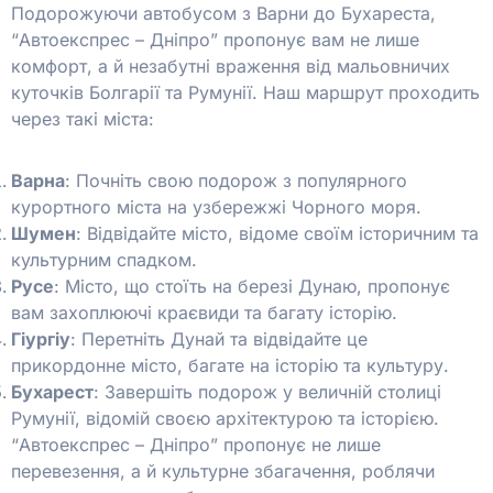
Подорожуючи автобусом з Варни до Бухареста,
“Автоекспрес – Дніпро” пропонує вам не лише
комфорт, а й незабутні враження від мальовничих
куточків Болгарії та Румунії. Наш маршрут проходить
через такі міста:
Варна
: Почніть свою подорож з популярного
курортного міста на узбережжі Чорного моря.
Шумен
: Відвідайте місто, відоме своїм історичним та
культурним спадком.
Русе
: Місто, що стоїть на березі Дунаю, пропонує
вам захоплюючі краєвиди та багату історію.
Гіургіу
: Перетніть Дунай та відвідайте це
прикордонне місто, багате на історію та культуру.
Бухарест
: Завершіть подорож у величній столиці
Румунії, відомій своєю архітектурою та історією.
“Автоекспрес – Дніпро” пропонує не лише
перевезення, а й культурне збагачення, роблячи