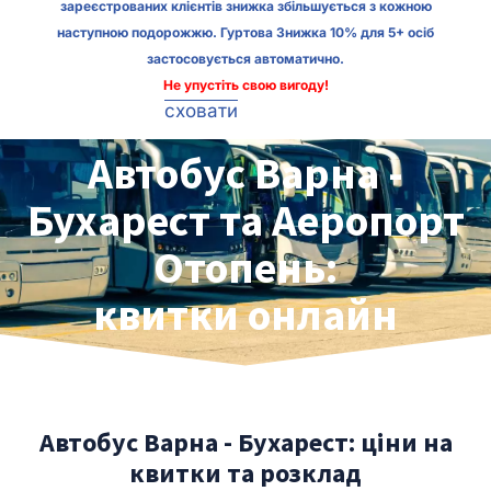
зареєстрованих клієнтів знижка збільшується з кожною
наступною подорожжю. Гуртова Знижка 10% для 5+ осіб
застосовується автоматично.
Не упустіть свою вигоду!
сховати
Автобус Варна -
Бухарест та Аеропорт
Отопень:
квитки онлайн
Автобус Варна - Бухарест: ціни на
квитки та розклад