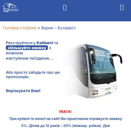
Головна сторінка
»
Варна – Бухарест
Реєструйтеся у
Кабінеті
та
з
збільшуйте знижку
кожною
наступною поїздкою…
Або просто забудьте про цю
пропозицію.
Вирішувати Вам!
УВАГА!
При купівлі та оплаті на сайті Ви гарантовано отримуєте знижку
3%. Дітям до 12 років – 20% (міжнар. рейси). Для