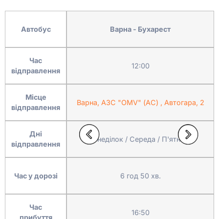
Автобус
Варна - Бухарест
Час
12:00
відправлення
Місце
Варна, АЗС "ОМV" (АС) , Автогара, 2
відправлення
Дні
Понеділок / Середа / П'ятниця
відправлення
Час у дорозі
6 год 50 хв.
Час
16:50
прибуття