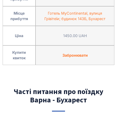
Місце
Готель MyContinental, вулиця
прибуття
Грівітеїи; будинок 143Б, Бухарест
Ціна
1450.00 UAH
Купити
Забронювати
квиток
Часті питання про поїздку
Варна - Бухарест