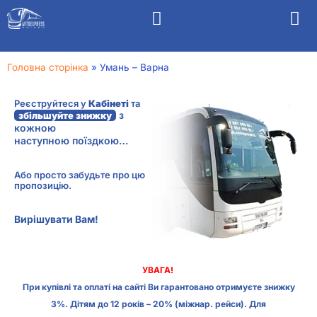
Головна сторінка
»
Умань – Варна
Реєструйтеся у
Кабінеті
та
з
збільшуйте знижку
кожною
наступною поїздкою…
Або просто забудьте про цю
пропозицію.
Вирішувати Вам!
УВАГА!
При купівлі та оплаті на сайті Ви гарантовано отримуєте знижку
3%. Дітям до 12 років – 20% (міжнар. рейси). Для