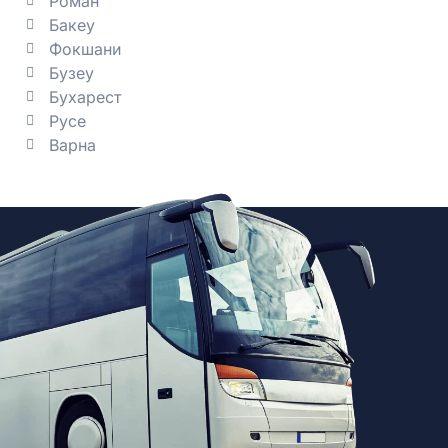
Роман
Бакеу
Фокшани
Бузеу
Бухарест
Русе
Варна