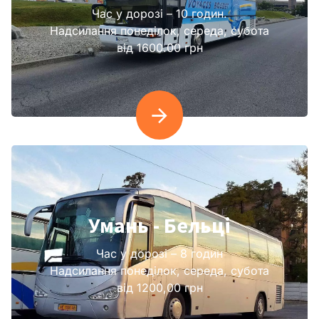
Час у дорозі – 10 годин.
Надсилання понеділок, середа, субота
від 1600.00 грн
Умань - Бельці
Час у дорозі – 8 годин
Надсилання понеділок, середа, субота
від 1200,00 грн