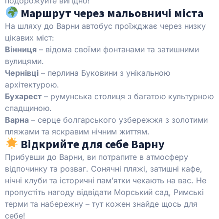
подорожуйте вигідно!
Маршрут через мальовничі міста
На шляху до Варни автобус проїжджає через низку
цікавих міст:
Вінниця
– відома своїми фонтанами та затишними
вулицями.
Чернівці
– перлина Буковини з унікальною
архітектурою.
Бухарест
– румунська столиця з багатою культурною
спадщиною.
Варна
– серце болгарського узбережжя з золотими
пляжами та яскравим нічним життям.
Відкрийте для себе Варну
Прибувши до Варни, ви потрапите в атмосферу
відпочинку та розваг. Сонячні пляжі, затишні кафе,
нічні клуби та історичні пам’ятки чекають на вас. Не
пропустіть нагоду відвідати Морський сад, Римські
терми та набережну – тут кожен знайде щось для
себе!