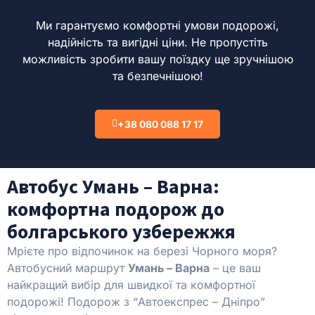
Ми гарантуємо комфортні умови подорожі,
надійність та вигідні ціни.
Не пропустіть
можливість зробити вашу поїздку ще зручнішою
та безпечнішою!
+38 080 088 17 17
Автобус Умань – Варна:
комфортна подорож до
болгарського узбережжя
Мрієте про відпочинок на березі Чорного моря?
Автобусний маршрут
Умань – Варна
– це ваш
найкращий вибір для швидкої та комфортної
подорожі! Подорож з “Автоекспрес – Дніпро”