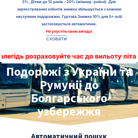
3%. Дітям до 12 років – 20% (міжнар. рейси). Для
зареєстрованих клієнтів знижка збільшується з кожною
наступною подорожжю. Гуртова Знижка 10% для 5+ осіб
застосовується автоматично.
Не упустіть свою вигоду!
сховати
зраховуйте час до вильоту літаків з міжн
Подорожі з України та
Румуніі до
Болгарського
узбережжя
Автоматичний пошук