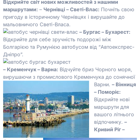
Відкрийте світ нових можливостей з нашими
маршрутами:
–
Чернівці – Светі-Влас:
Почніть свою
пригоду в історичному Чернівцях і вирушайте до
мальовничого Светі-Власа.
– Бургас – Бухарест:
Відкрийте для себе зручність подорожі між
Болгарією та Румунією автобусом від “Автоекспрес-
Дніпро”.
– Кременчук – Варна:
Відчуйте бриз Чорного моря,
вирушаючи з промислового Кременчука до сонячної
Варни.
– Вінниця
– Поморіє:
Відкрийте нові
маршрути для
вашого літнього
відпочинку.
–
Кривий Ріг –