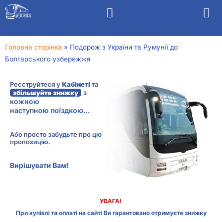
Головна сторінка
»
Подорож з України та Румунії до
Болгарського узбережжя
Реєструйтеся у
Кабінеті
та
з
збільшуйте знижку
кожною
наступною поїздкою…
Або просто забудьте про цю
пропозицію.
Вирішувати Вам!
УВАГА!
При купівлі та оплаті на сайті Ви гарантовано отримуєте знижку