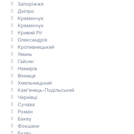
Запоріжжя
Дніпро
Кременчук
Кременчук
Кривий Ріг
Олександрія
Кропивницький
Умань
Гайсин
Немирів
Вінниця
Хмельницький
Кам'янець-Подільський
Чернівці
Сучава
Роман
Бакеу
Фокшани
Бузеу