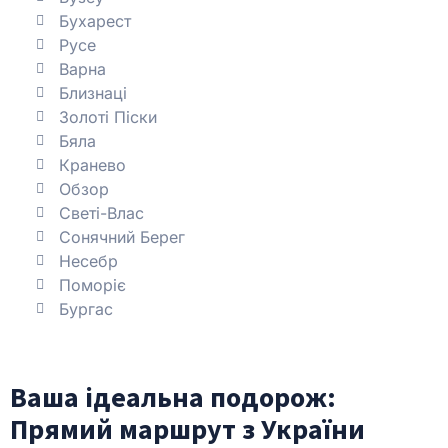
Бухарест
Русе
Варна
Близнаці
Золоті Піски
Бяла
Кранево
Обзор
Светі-Влас
Сонячний Берег
Несебр
Поморіє
Бургас
Ваша ідеальна подорож:
Прямий маршрут з України