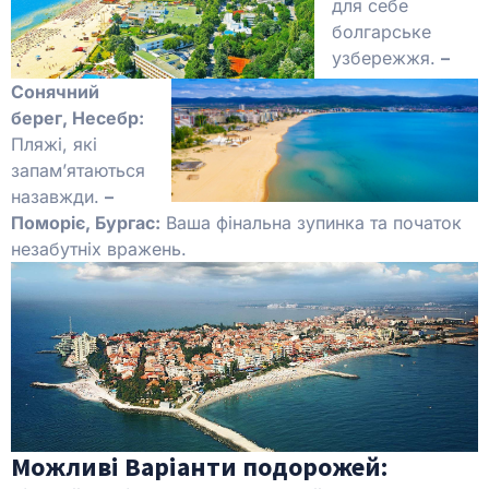
для себе
болгарське
узбережжя.
–
Сонячний
берег, Несебр:
Пляжі, які
запам’ятаються
назавжди.
–
Поморіє, Бургас:
Ваша фінальна зупинка та початок
незабутніх вражень.
Можливі Варіанти подорожей: