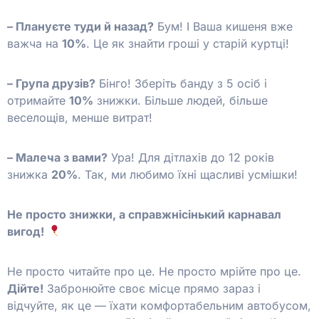
– Плануєте туди й назад?
Бум! І Ваша кишеня вже
важча на
10%
. Це як знайти гроші у старій куртці!
– Група друзів?
Бінго! Зберіть банду з 5 осіб і
отримайте
10%
знижки. Більше людей, більше
веселощів, менше витрат!
– Малеча з вами?
Ура! Для дітлахів до 12 років
знижка
20%
. Так, ми любимо їхні щасливі усмішки!
Не просто знижки, а справжнісінький карнавал
вигод!
Не просто читайте про це. Не просто мрійте про це.
Дійте!
Забронюйте своє місце прямо зараз і
відчуйте, як це — їхати комфортабельним автобусом,