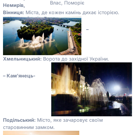
Немирів,
Вінниця:
Міста, де кожен камінь дихає історією.
–
Хмельницький:
Ворота до західної України.
– Камʼянець-
Подільський:
Місто, яке зачаровує своїм
старовинним замком.