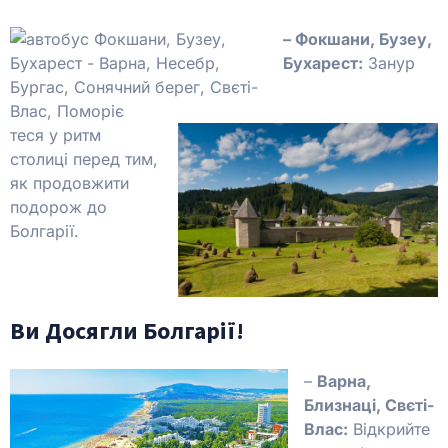
– Фокшани, Бузеу,
Бухарест:
Занур
теся у ритм
столиці перед тим,
як продовжити
подорож до
Болгарії.
Ви Досягли Болгарії!
–
Варна,
Близнаці, Свєті-
Влас:
Відкрийте