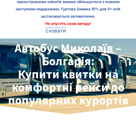
зареєстрованих клієнтів знижка збільшується з кожною
наступною подорожжю. Гуртова Знижка 10% для 5+ осіб
застосовується автоматично.
Не упустіть свою вигоду!
сховати
Автобус Миколаїв –
Болгарія:
Купити квитки на
комфортні рейси до
популярних курортів