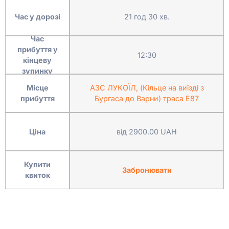
Час у дорозі
21 год 30 хв.
Час
прибуття у
12:30
кінцеву
зупинку
Місце
АЗС ЛУКОЇЛ, (Кільце на виїзді з
прибуття
Бургаса до Варни) траса Е87
Ціна
від 2900.00 UAH
Купити
Забронювати
квиток