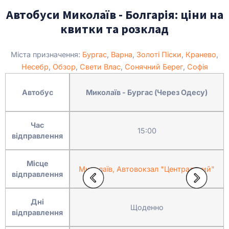
Автобуси Миколаїв - Болгарія: ціни на
квитки та розклад
Міста призначення:
Бургас
,
Варна
,
Золоті Піски
,
Кранево
,
Несебр
,
Обзор
,
Свети Влас
,
Сонячний Берег
,
Софія
Автобус
Миколаїв - Бургас (Через Одесу)
Час
15:00
відправлення
Місце
Миколаїв, Автовокзал "Центральний"
відправлення
Дні
Щоденно
відправлення