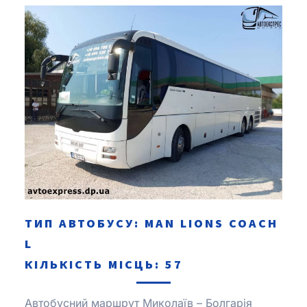
ТИП АВТОБУСУ: MAN LІONS COACH
L
КІЛЬКІСТЬ МІСЦЬ: 57
Автобусний маршрут Миколаїв – Болгарія