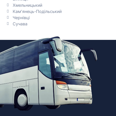
Хмельницький
Кам'янець-Подільський
Чернівці
Сучава