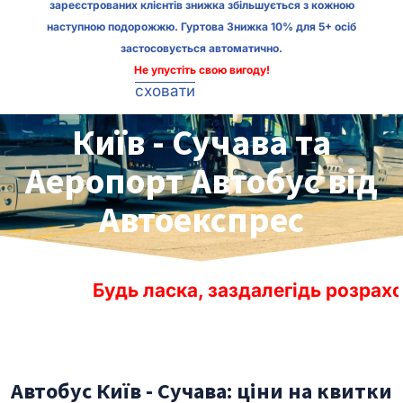
зареєстрованих клієнтів знижка збільшується з кожною
наступною подорожжю. Гуртова Знижка 10% для 5+ осіб
застосовується автоматично.
Не упустіть свою вигоду!
сховати
Київ - Сучава та
Аеропорт Автобус від
Автоекспрес
ь ласка, заздалегідь розраховуйте час до
Автобус Київ - Сучава: ціни на квитки