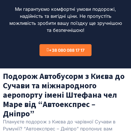
Ми гарантуємо комфортні умови подорожі,
надійність та вигідні ціни.
Не пропустіть
можливість зробити вашу поїздку ще зручнішою
та безпечнішою!
+38 080 088 17 17
Подорож Автобусорм з Києва до
Сучави та міжнародного
аеропорту імені Штефана чел
Маре від “Автоекспрес –
Дніпро”
Плануєте подорож з Києва до чарівної Сучави в
Румунії? “Автоекспрес – Дніпро” пропонує вам