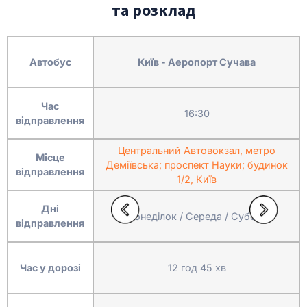
та розклад
Автобус
Київ - Аеропорт Сучава
Час
16:30
відправлення
Центральний Автовокзал, метро
Місце
Деміївська; проспект Науки; будинок
відправлення
1/2, Київ
Дні
Понеділок / Середа / Субота
відправлення
Час у дорозі
12 год 45 хв