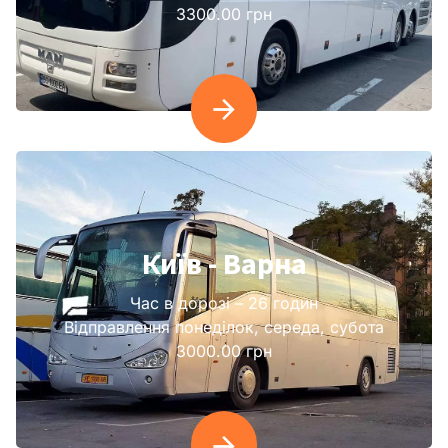
3300.00 грн
Київ - Варна
Час в дорозі – 26 годин
Відправлення понеділок, середа, субота
3000.00 грн