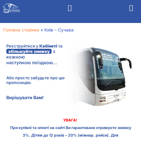
Головна сторінка
»
Київ – Сучава
Реєструйтеся у
Кабінеті
та
з
збільшуйте знижку
кожною
наступною поїздкою…
Або просто забудьте про цю
пропозицію.
Вирішувати Вам!
УВАГА!
При купівлі та оплаті на сайті Ви гарантовано отримуєте знижку
3%. Дітям до 12 років – 20% (міжнар. рейси). Для