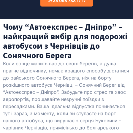
+38 098 788 17 17
Чому “Автоекспрес – Дніпро” –
найкращий вибір для подорожі
автобусом з Чернівців до
Сонячного Берега
Коли сонце манить вас до своїх берегів, а душа
прагне відпочинку, немає кращого способу дістатися
до райського Сонячного Берега, ніж на борту
розкішного автобуса Чернівці – Сонячний Берег від
“Автоекспрес – Дніпро”. Забудьте про стрес та хаос
аеропортів, прощавайте незручні поїздки з
пересадками. Ваша ідеальна відпустка починається
тут і зараз, з моменту, коли ви ступаєте на борт
нашого автобуса, що вирушає з серця Буковини –
чарівних Чернівців, прямісінько до болгарського