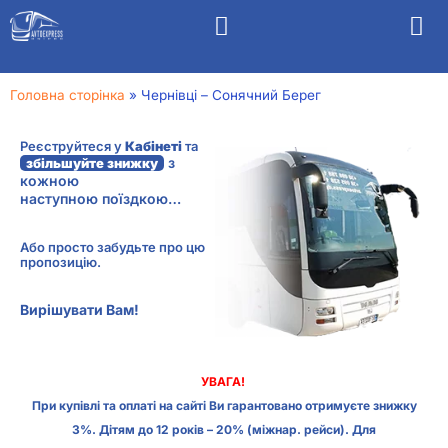
Головна сторінка
»
Чернівці – Сонячний Берег
Реєструйтеся у
Кабінеті
та
з
збільшуйте знижку
кожною
наступною поїздкою…
Або просто забудьте про цю
пропозицію.
Вирішувати Вам!
УВАГА!
При купівлі та оплаті на сайті Ви гарантовано отримуєте знижку
3%. Дітям до 12 років – 20% (міжнар. рейси). Для