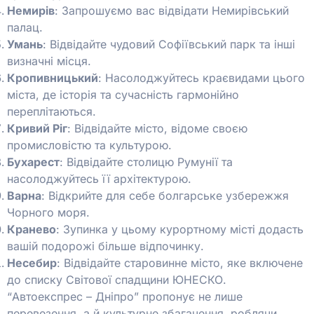
Немирів
: Запрошуємо вас відвідати Немирівський
палац.
Умань
: Відвідайте чудовий Софіївський парк та інші
визначні місця.
Кропивницький
: Насолоджуйтесь краєвидами цього
міста, де історія та сучасність гармонійно
переплітаються.
Кривий Ріг
: Відвідайте місто, відоме своєю
промисловістю та культурою.
Бухарест
: Відвідайте столицю Румунії та
насолоджуйтесь її архітектурою.
Варна
: Відкрийте для себе болгарське узбережжя
Чорного моря.
Кранево
: Зупинка у цьому курортному місті додасть
вашій подорожі більше відпочинку.
Несебир
: Відвідайте старовинне місто, яке включене
до списку Світової спадщини ЮНЕСКО.
“Автоекспрес – Дніпро” пропонує не лише
перевезення, а й культурне збагачення, роблячи