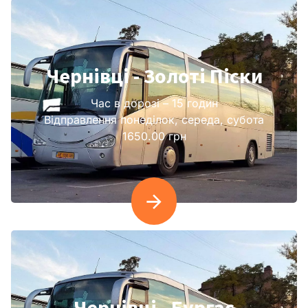
Чернівці - Золоті Піски
Час в дорозі – 15 годин
Відправлення понеділок, середа, субота
1650.00 грн
Чернівці - Бургас